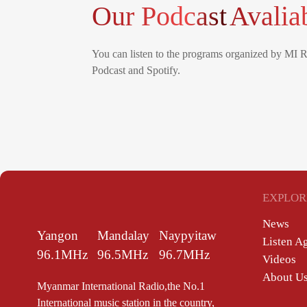
Our Podcast
Avalia
You can listen to the programs organized by MI 
Podcast and Spotify.
EXPLOR
News
Yangon
Mandalay
Naypyitaw
Listen A
96.1MHz
96.5MHz
96.7MHz
Videos
About U
Myanmar International Radio,the No.1
International music station in the country,