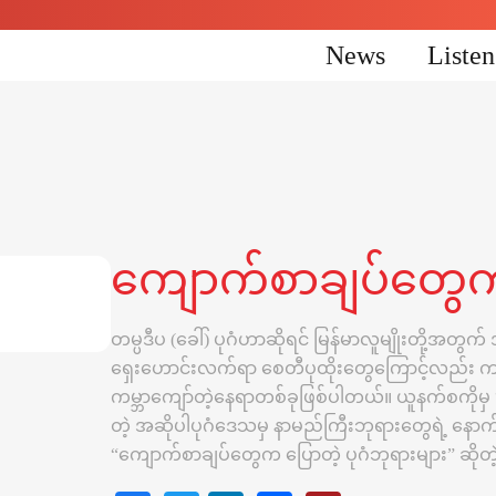
News
Liste
ကျောက်စာချပ်တွေက 
တမ္ပဒီပ (ခေါ်) ပုဂံဟာဆိုရင် မြန်မာလူမျိုးတို့အတ
ရှေးဟောင်းလက်ရာ စေတီပုထိုးတွေကြောင့်လည်း က
ကမ္ဘာကျော်တဲ့နေရာတစ်ခုဖြစ်ပါတယ်။ ယူနက်စကိုမှ
တဲ့ အဆိုပါပုဂံဒေသမှ နာမည်ကြီးဘုရားတွေရဲ့ နောက
“ကျောက်စာချပ်တွေက ပြောတဲ့ ပုဂံဘုရားများ” ဆို