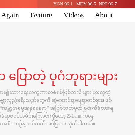
YGN 96.1
MDY 96.5
NPT 96.7
n Again
Feature
Videos
About
ပြောတဲ့ ပုဂံဘုရားများ
ွက် အမျိုးသားရေးလက္ခဏာတစ်ရပ်ဖြစ်သလို များပြားလှတဲ့
မ္ဘာလှည့်ခရီးသည်တွေကို ဆွဲဆောင်ရာနေရာတစ်ခုအဖြစ်
 “ကမ္ဘာ့အမွေအနှစ်နေရာ” အဖြစ်သတ်မှတ်ခြင်းကိုခံထားရ
်ခံရာဇဝင်သမိုင်းကြောင်းကိုတော့ Z-Lann ကနေ
တဲ့ အစီအစဉ်နဲ့ တင်ဆက်ဖော်ပြပေးလိုက်ပါတယ်။