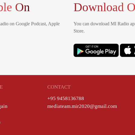
ble On
Download O
Radio on Google Podcast, Apple
You can download MI Radio app
Store.
E
CONTACT
+95 9458136788
gain
mediateam.mir2020@gmail.com
s