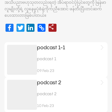
အသိပညာဗဟုသုတလည်းရတဲ့ အိပ်ရာဝင်ပုံပြင်တွေကို မြန်မာ
လူမျိုးတို့ရဲ့ လူနေမှုပုံစံနဲ့ကိုက်ညီအောင် ဖန်တီးပြီးတင်ဆက်
ပေးထားတာဖြစ်ပါတယ်။
Facebook
Twitter
LinkedIn
Copy
share
Share
Link
arrow_forward_ios
podcast 1-1
podcast 1
09 Feb 23
arrow_forward_ios
podcast 2
podcast 2
10 Feb 23