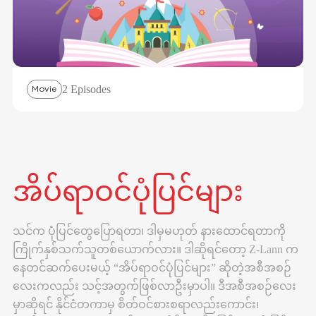
2 Episodes
Movie
အိပ်ရာဝင်ပုံပြင်များ
သင်က ပုံပြင်တွေပြောရတာ၊ ဒါမှမဟုတ် နားထောင်ရတာကို
ကြိုက်နှစ်သက်သူတစ်ယောက်လား။ ဒါဆိုရင်တော့ Z-Lann က
နေတင်ဆက်ပေးမယ့် “အိပ်ရာဝင်ပုံပြင်များ” ဆိုတဲ့အစီအစဉ်
လေးကလည်း သင့်အတွက်ဖြစ်လာဦးမှာပါ။ ဒီအစီအစဉ်လေး
မှာဆိုရင် နိုင်ငံတကာမှ စိတ်ဝင်စားစရာလည်းကောင်း၊