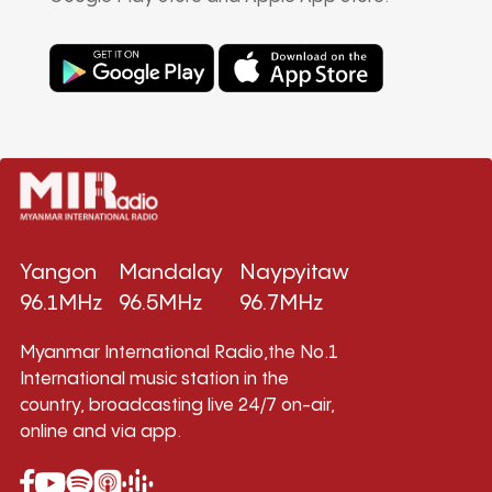
Yangon
Mandalay
Naypyitaw
96.1MHz
96.5MHz
96.7MHz
Myanmar International Radio,the No.1
International music station in the
country, broadcasting live 24/7 on-air,
online and via app.