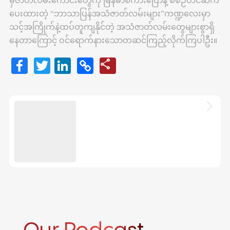
မှဇာတ်လမ်းကောင်းတွေကို မြန်မာစကားပြောနဲ့ စီစဉ်တင်ဆက်
ပေးထားတဲ့ “ဘာသာပြန်အသံဇာတ်လမ်းများ”ကဏ္ဍလေးမှာ
သင့်အကြိုက်နဲ့ထပ်တူကျနိုင်တဲ့ အသံဇာတ်လမ်းတွေများစွာရှိ
နေတာကြောင့် ဝင်ရောက်နားသောတဆင်ကြည့်လိုက်ကြပါဦး။
Facebook
Twitter
LinkedIn
Copy
share
Share
Link
arrow_forward_ios