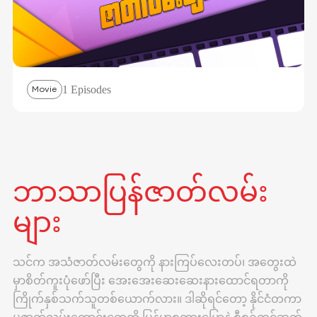
1 Episodes
Movie
ဘာသာပြန်ဇာတ်လမ်း
များ
သင်က အသံဇာတ်လမ်းတွေကို နားကြပ်လေးတပ်၊ အတွေးထဲ
မှာစိတ်ကူးပုံဖော်ပြီး အေးအေးဆေးဆေးနားထောင်ရတာကို
ကြိုက်နှစ်သက်သူတစ်ယောက်လား။ ဒါဆိုရင်တော့ နိုင်ငံတကာ