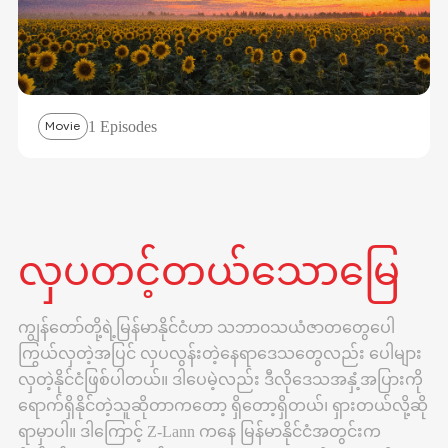
1 Episodes
Movie
လှပတင့်တယ်သောမြေ
ကျွန်တော်တို့ရဲ့မြန်မာနိုင်ငံဟာ သဘာ၀သယံဇာတတွေပေါ
ကြွယ်လှတဲ့အပြင် လှပလွန်းတဲ့နေရာဒေသတွေလည်း ပေါများ
လှတဲ့နိုင်ငံဖြစ်ပါတယ်။ ဒါပေမဲ့လည်း ဒီလိုဒေသအနှံ့အပြားကို
ရောက်ရှိနိုင်တဲ့သူဆို‌တာကတော့ ရှိတော့ရှိတယ်၊ ရှားတယ်လို့ဆို
ရာမှာပါ။ ဒါကြောင့် Z-Lann ကနေ မြန်မာနိုင်ငံအတွင်းက