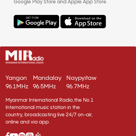
Google Play Store and Apple App Store.
Yangon
Mandalay
Naypyitaw
96.1MHz
96.5MHz
96.7MHz
Myanmar International Radio,the No.1
International music station in the
country, broadcasting live 24/7 on-air,
online and via app.