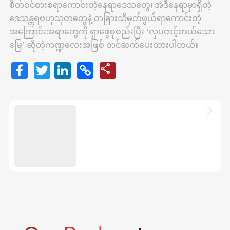
စိတ်ဝင်စားစရာကောင်းတဲ့နေရာဒေသတွေ၊ အဲဒီနေရာမှာရှိတဲ့
ဒေသန္တရဗဟုသုတတွေနဲ့ တခြားသိမှတ်ဖွယ်ရာကောင်းတဲ့
အကြောင်းအရာတွေကို ရှာဖွေစုစည်းပြီး ‘လှပတင့်တယ်သော
မြေ’ ဆိုတဲ့ကဏ္ဍလေးအဖြစ် တင်ဆက်ပေးထားပါတယ်။
Facebook
Twitter
LinkedIn
Copy
share
Share
Link
arrow_forward_ios