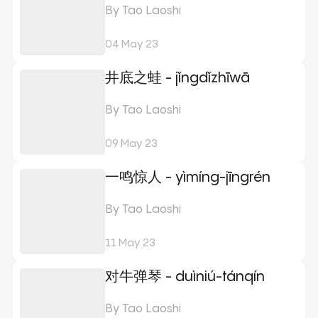
By Tao Laoshi
04 May 23
井底之蛙 - jǐngdǐzhīwā
By Tao Laoshi
09 May 23
一鸣惊人 - yìmíng-jīngrén
By Tao Laoshi
11 May 23
对牛弹琴 - duìniú-tánqín
By Tao Laoshi