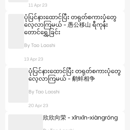
11 Apr 23
ပုံပြင်နားထောင်ပြီး တရုတ်စကားပုံတွေ
လေ့လာကြမယ် - 愚公移山 ရီကုန်း
တောင်ရွှေ့ခြင်း
By Tao Laoshi
13 Apr 23
ပုံပြင်နားထောင်ပြီး တရုတ်စကားပုံတွေ
လေ့လာကြမယ် - 鹬蚌相争
By Tao Laoshi
20 Apr 23
欣欣向荣 - xīnxīn-xiàngróng