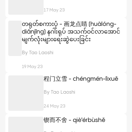
17 May 23
တရုတ်စကားပုံ - 画龙点睛 (huàlóng-
diǎnjīng) နဂါးရုပ် အသက်ဝင်လာအောင်
မျက်လုံးများရေးဆွဲပေးခြင်း
By Tao Laoshi
19 May 23
程门立雪 - chéngmén-lìxuě
By Tao Laoshi
24 May 23
锲而不舍 - qiè'érbùshě