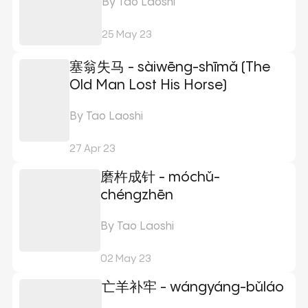
By Tao Laoshi
25 May 23
塞翁失马 - sàiwēng-shīmǎ (The
Old Man Lost His Horse)
By Tao Laoshi
27 Apr 23
磨杵成针 - móchǔ-
chéngzhēn
By Tao Laoshi
02 May 23
亡羊补牢 - wángyáng-bǔláo