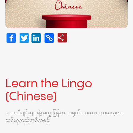
Facebook
Twitter
LinkedIn
Copy
Share
share
Link
Learn the Lingo
(Chinese)
တေးသီချင်းများနဲ့အတူ မြန်မာ-တရုတ်ဘာသာစကားလေ့လာ
သင်ယူသည့်အစီအစဥ်