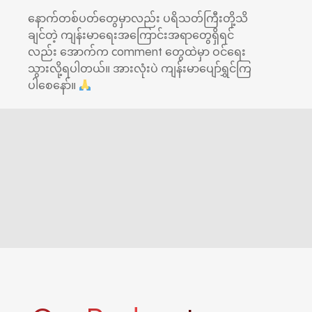
နောက်တစ်ပတ်တွေမှာလည်း ပရိသတ်ကြီးတို့သိ
ချင်တဲ့ ကျန်းမာ‌ရေးအကြောင်းအရာတွေရှိရင်
လည်း အောက်က comment တွေထဲမှာ ဝင်ရေး
သွားလို့ရပါတယ်။ အားလုံးပဲ ကျန်းမာပျော်ရွှင်ကြ
ပါစေနော်။