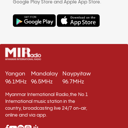
Google Play Store and Apple App Store.
Yangon
Mandalay
Naypyitaw
96.1MHz
96.5MHz
96.7MHz
Myanmar International Radio,the No.1
International music station in the
country, broadcasting live 24/7 on-air,
online and via app.