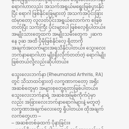
ရောဂါဟာလည်း အသက်အရွယ်မရွေးဖြစ်ပွားနိုင်
ပြီး ရောဂါ ဖြစ်နိုင်ခြေများတဲ့ အသက်အပိုင်းခြား
ထဲမှာတော့ လူလတ်ပိုင်းအရွယ်လောက်က စဖြစ်
တတ်ပြီး သက်ကြီး ပိုင်းများပါ ဖြစ်လေ့ရှိပါတယ်။
အမျိုးသားတွေထက် အမျိုးသမီးတွေက ၂ဆက
နေ ၃ဆ အထိ ပိုမိုဖြစ်နိုင်လေ့ ရှိတာကို
အချက်အလက်များအရသိနိုင်ပါတယ်။ သွေးလေး
ဘက်နာရောဂါဟာ မျိုးရိုးလိုက်တတ်တဲ့ ရောဂါမျိုး
ဖြစ်တယ်လို့လည်းဆိုပါတယ်။
သွေးလေးဘက်နာ (Rheumatoid Arthritis, RA)
တွင် သိသာထင်ရှားတဲ့ လက္ခဏာကတော့ အရိုး
အဆစ်တွေမှာ အများစုတွေ့ရတာဖြစ်ပါတယ်။
သွေးလေးဘက်နာရဲ့ အဆစ်အမြစ်ကိုက်ပုံမှာ
လည်း အခြားလေးဘက်နာရောဂါများနဲ့ မတူတဲ့
လက္ခဏာအချက်လေးတွေ ရှိပါတယ်။ ထိုအချက်
လက်တွေဟာ –
– အဆစ်တစ်ခုထက် ပိုနာခြင်း။