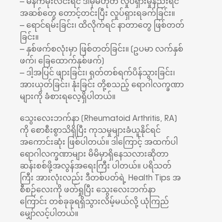
– မနက်မိုးလင်းရင် ဒါမှမဟုတ် လှုပ်ရှားမှုနည်းရင်
အဆစ်တွေ တောင့်တင်းပြီး လှုပ်ရှားရခက်ခြင်း။
– ရောင်ရမ်းခြင်း၊ ထိလိုက်ရင် နာတာတွေ ဖြစ်တတ်
ခြင်း။
– နှစ်ဖက်စလုံးမှာ ဖြစ်တတ်ခြင်း။ (ဥပမာ လက်နှစ်
ဖက်၊ ခြေထောက်နှစ်ဖက်)
– ဒါ့အပြင် ဖျားခြင်း၊ ရုတ်တစ်ရက်ပိန်သွားခြင်း၊
အားယုတ်ခြင်း၊ နုံးခြင်း တို့စသည့် ရောဂါလက္ခဏာ
များကို ခံစားရလေ့ရှိပါတယ်။
သွေးလေးဘက်နာ (Rheumatoid Arthritis, RA)
ကို စောစီးစွာသိရှိပြီး ကုသမှုများခံယူနိုင်ရင်
အကောင်းဆုံး ဖြစ်ပါတယ်။ ဒါကြောင့် အထက်ပါ
ရောဂါလက္ခဏာများ မိမိမှာရှိနေသလားဆိုတာ
ဆန်းစစ်ဖို့အလွန်အရေးကြီး ပါတယ်။ ပရိသတ်
ကြီး အားလုံးလည်း ဒီတစ်ပတ်ရဲ့ Health Tips အ
စီစဉ်လေးကို ဖတ်ရှုပြီး သွေးလေးဘက်နာ
ကြောင်း တစ်ခုခုရရှိသွားလိမ့်မယ်လို့ ယုံကြည်
မျှော်လင့်ပါတယ်။