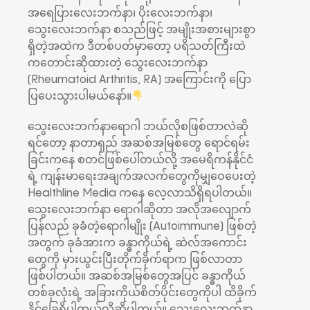
အရေပြားလေးဘက်နာ၊ ပိုးလေးဘက်နာ၊
သွေးလေးဘက်နာ စသည်ဖြင့် အမျိုးအစားများစွာ
ရှိတဲ့အထဲက ဒီတစ်ပတ်မှာတော့ ပရိသတ်ကြီးထဲ
ကတောင်းဆိုထားတဲ့ သွေးလေးဘက်နာ
(Rheumatoid Arthritis, RA) အကြောင်းကို ပြော
ပြပေးသွားပါမယ်နော်။
သွေးလေးဘက်နာရောဂါ ဘယ်လိုစဖြစ်တာလဲဆို
ရင်တော့ နာတာရှည် အဆစ်အမြစ်တွေ ရောင်ရမ်း
ခြင်းကနေ စတင်ဖြစ်ပေါ်တယ်လို့ အမေရိကန်နိုင်ငံ
ရဲ့ ကျန်းမာရေးအချက်အလက်တွေကိုမျှဝေပေးတဲ့
Healthline Media ကနေ လေ့လာသိရှိရပါတယ်။
သွေးလေးဘက်နာ ရောဂါဆိုတာ အလိုအလျောက်
ပြန်လည် ခုခံတဲ့ရောဂါမျိုး (Autoimmune) ဖြစ်တဲ့
အတွက် ခုခံအားက ခန္ဓာကိုယ်ရဲ့ ဆဲလ်အကောင်း
တွေကို မှားယွင်းပြီးတိုက်ခိုက်ရာက ဖြစ်လာတာ
ဖြစ်ပါတယ်။ အဆစ်အမြစ်တွေအပြင် ခန္ဓာကိုယ်
တစ်ခုလုံးရဲ့ အခြားကိုယ်စိတ်ပိုင်းတွေကိုပါ ထိခိုက်
နိုင်ခြေရှိပါတယ်လို့ဆိုပါတယ်။ သွေးလေးဘက်နာ