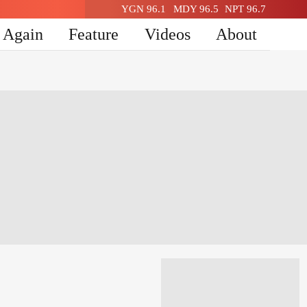
YGN 96.1
MDY 96.5
NPT 96.7
n Again
Feature
Videos
About