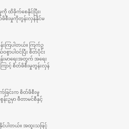
ု ထိခိုက်စေနိုင်ပြီး၊
ီးမှုကိုတွန်းလှန်နိုင်မ
ွှန်းကြပါတယ်။ ကြက်ဥ
စွာပါဝင်ပြီး စိတ်ပိုင်း
်ကျန်းမာရေးအတွက် အရေး
င့် စိတ်ဖိစီးမှုတွန်းလှန်
ခြင်းက စိတ်ဖိစီးမှု
ဥမှာ ဗီတာမင်စီနှင့်
နိုင်ပါတယ်။ အထူးသဖြင့်