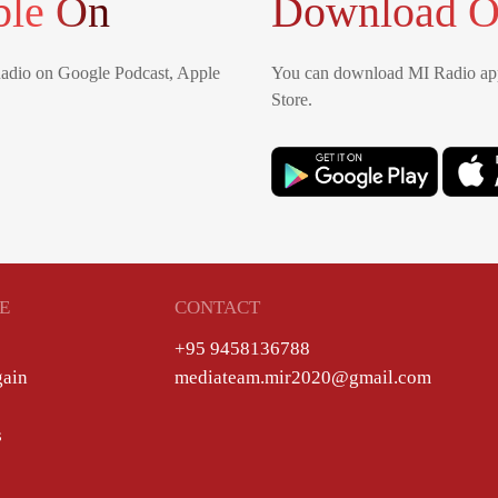
ble On
Download O
Radio on Google Podcast, Apple
You can download MI Radio app
Store.
E
CONTACT
+95 9458136788
gain
mediateam.mir2020@gmail.com
s