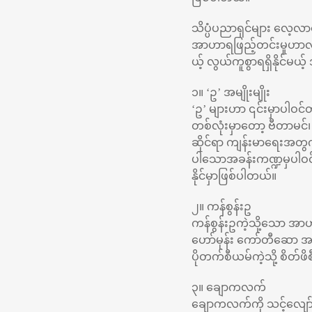
သိပ္ပံပညာရှင်များ လေ့လာတ
အာဟာရဖြည့်တင်းမှုဟာလည်း 
ယ့် လွယ်ကူစွာရရှိနိုင်မ
၁။ ‘ဥ’ အမျိုးမျိုး
‘ဥ’ များဟာ ၎င်းမှာပါဝ
တစ်လုံးမှာတော့ ဗီတာမင်၊ သ
ဆိုင်ရာ ကျန်းမာ‌ရေးအတွ
ပါသောအခန်းကဏ္ဍမှပါဝင်နေပ
နိုင်မှာဖြစ်ပါတယ်။
၂။ ကန်စွန်းဥ
ကန်စွန်းဥကဲ့သို့သော အာ
ဟော်မုန်း ကော်တီဆော အဆ
ပိုတက်စီယမ်ကဲ့သို့ စိတ်
၃။ ချောကလက်
ချောကလက်ကို သင့်လျော်သ