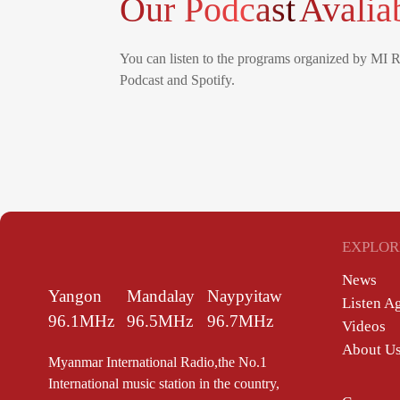
Our Podcast
Avalia
You can listen to the programs organized by MI 
Podcast and Spotify.
EXPLOR
News
Yangon
Mandalay
Naypyitaw
Listen A
96.1MHz
96.5MHz
96.7MHz
Videos
About U
Myanmar International Radio,the No.1
International music station in the country,