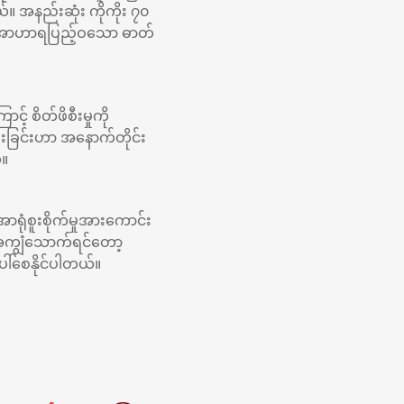
။ အနည်းဆုံး ကိုကိုး ၇၀
ီး အာဟာရပြည့်ဝသော ဓာတ်
င့် စိတ်ဖိစီးမှုကို
းပါးခြင်းဟာ အနောက်တိုင်း
်။
ရုံစူးစိုက်မှုအားကောင်း
်အကျွံသောက်ရင်တော့
ပေါ်စေနိုင်ပါတယ်။