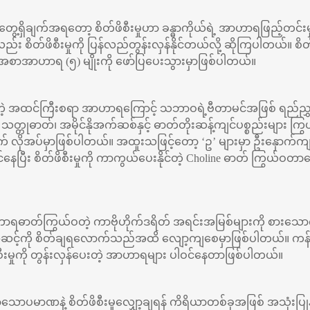
ွေ့ရှိချက်အရတော့ စိတ်ဖိစီးမှုဟာ ခန္ဓာကိုယ်ရဲ့ အာဟာရဖြည့်တင်းမှုကိ
စိတ်ဖိစီးမှုကို ပြန်လည်တွန်းလှန်နိုင်တယ်လို့ ဆိုကြပါတယ်။ စိတ်ဖိစ
ယ့် အစာအာဟာရ (၅) မျိုးကို ဖော်ပြပေးသွားမှာဖြစ်ပါတယ်။
င်တဲ့ အထင်ကြီးစရာ အာဟာရကြောင့် သဘာဝရဲ့ဗီတာမင်အဖြစ် ရည်ည
တ္တုဓာတ်၊ အမိုင်နိုအက်ဆစ်နှင့် ဓာတ်တိုးဆန့်ကျင်ပစ္စည်းများ ကြွယ်ဝ
က် လိုအပ်မှာဖြစ်ပါတယ်။ အထူးသဖြင့်တော့ ‘ဥ’ များမှာ ဦးနှောက
ြီး စိတ်ဖိစီးမှုကို ကာကွယ်ပေးနိုင်တဲ့ Choline ဓာတ် ကြွယ်ဝတာကြော
ဟာရဓာတ်ကြွယ်ဝတဲ့ ကာဗိုဟိုက်ဒရိတ် အရင်းအမြစ်များကို စားသောက်
င့်ကို စိတ်ချရလောက်သည်အထိ လျော့ကျစေမှာဖြစ်ပါတယ်။ ကန်စွန်း
ဖိစီးမှုကို တွန်းလှန်ပေးတဲ့ အာဟာရများ ပါဝင်နေတာဖြစ်ပါတယ်။
ောပမာဏနဲ့ စိတ်ဖိစီးမှုလျှော့ချရန် ကိရိယာတစ်ခုအဖြစ် အသုံးပြု