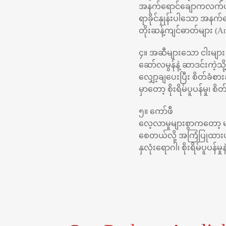
အနက်ရောင်ချောကလက်ဟာ စိ
ရာခိုင်နှုန်းပါသော အန
တိုးဆန့်ကျင်ဓာတ်များ (A
၄။ အဆီများသော ငါးများ
ဆော်လမွန်နဲ့ ဆာဒင်းကဲ့သို
လျှော့ချပေးပြီး စိတ်ခံစား
မှာတော့ စိုးရိမ်ပူပန်မှ
၅။ ကော်ဖီ
လေ့လာမှုများစွာကတော့ မ
စေတယ်လို့ အကြံပြုထားပ
နှလုံးရောဂါ၊ စိုးရိမ်ပူပ