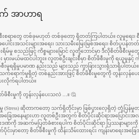
အတွက် အာဟာရ
တ်ဖိစီးစရာတွေ တစ်ခုမဟုတ် တစ်ခုတော့ ရှိတတ်ကြပါတယ်။ လူမှုရေး၊ စ
ပေါင်းအသင်းများအရေး၊ သားသမီးမြေးမြစ်အရေး၊ စိတ်ပူပန်တတ်မှု
းရိမ်မှု စသည်ဖြင့် ကိစ္စများမြောင် လူတို့ဘောင်မှာ ဒီလိုစိတ်ဖိစီး
မယ်မထင်ပါဘူး။ လူတစ်ဦးချင်းစီမှာ စိတ်ဖိစီးမှုကို ရယူမှုနှင့် ကိုင်
ဖိစီးမှုရရှိမှုပမာဏ နည်းသည် များသည် ကွာခြားသွားရုံသာရှိပါတယ်
ု သက်ရောက်မှုရှိတဲ့ တစ်နည်းအားဖြင့် စိတ်ဖိစီးမှုတွေကို တွန်းလှန်
ေးလိုက်ရပါတယ်။
စီးမှုကို တွန်းလှန်ပေးသလဲ …။ 🤔
းမှု (Stress) ဆိုတာကတော့ သက်ရှိတိုင်းမှာ ဖြစ်ပွားလေ့ရှိတဲ့ တုံ့ပြန်မှ
်တဲ့ အခြေအနေများဟာ လူတစ်ဦးအတွက် စိတ်ပိုင်းဆိုင်ရာအပြောင်းအလဲ
ီးဒဏ်ကို အဆက်မပြတ်ခံစားရပါက စိတ်ပိုင်းဆိုင်ရာ ပြဿနာများက
ပိုင်းမှာတော့ စိတ်ဖိစီးမှုကို ထိန်းသိမ်းထားရင်း ကျန်းမာရေးအခြ