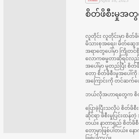
April 18, 2023
Health
စိတ်ဖိစီးမှု
လူတိုင်း လူတိုင်းမှာ စိ
မိသားစုအရေး၊ မိတ်ဆွေအ
အရာတွေပေါ်မှာ ကြိုတင်စို
လောကဓမ္မတာဆိုရင်လည်း မှား
အပေါ်မှာ မူတည်ပြီး စိတ်
တော့ စိတ်ဖိစီးမှုအပေါ်ကိ
အကြောင်းကို တင်ဆက်ပ
ဘယ်လိုအဟာရတွေက စိတ်ဖိ
ပြောခဲ့ပြီးသလိုပဲ စိတ်ဖိစီ
ဆိုင်ရာ ဖိစီးမှုပြင်းထန
တယ်။ နာတာရှည် စိတ်ဖိစ
တော့မှာဖြစ်ပါတယ်။ နောက်
ဖြစ်ပါတယ်။