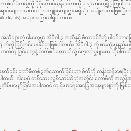
တ်ခံစားမှုကို ပိုမိုကောင်းမွန်စေတာကို လေ့လာတွေ့ရှိခဲ့ကြပါတယ်
က်ရောင်ချောကလက်ဟာ အကျိုးကျေးဇူးအရှိဆုံး အမျိုးအစားဖြစ်ပြ
ntioxidants) အများအပြားပါရှိပါတယ်။
့ အဆီများတဲ့ ငါးတွေမှာ အိုမီဂါ-၃ အဆီနှင့် ဗီတာမင်ဒီတို့ ပါဝင်တာကြော
ချက်ကို မြှင့်တင်ပေးနိုင်မှာဖြစ်ပါတယ်။ အိုမီဂါ-၃ ကို စားသုံးမှုနည်
ု၊ စိတ်ဓာတ်ကျခြင်းတွေနဲ့ ဆက်စပ်နေတယ်လို့ လေ့လာမှုများက ဆိုပါတယ
နက်ခင်း ကော်ဖီတစ်ခွက်သောက်ခြင်းဟာ စိတ်ကို လန်းဆန်းစေပြီး အာ
ါတယ်။ ဒါပေမဲ့ တန်ဆေး လွန်ဘေးဆိုတဲ့အတိုင်း ကော်ဖီကို အလွန
န်မှုနဲ့ အိပ်မပျော်ခြင်းအပါအဝင် ကျန်းမာရေးအခြေအနေများစွာကို ဖြစ်