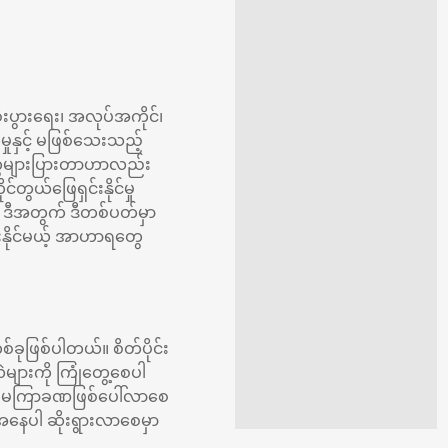
ီးပွားရေး၊ အလုပ်အကိုင်၊
နှင့် မဖြစ်သေးသည့်
မှုတွေများပြားတာဟာလည်း
တွယ်ဖြေရှင်းနိုင်မှု
။ ဒီအတွက် ဒီတစ်ပတ်မှာ
ပေးနိုင်မယ့် အာဟာရတွေ
ုတစ်ခုဖြစ်ပါတယ်။ စိတ်ပိုင်း
များကို ကြုံတွေ့စေပါ
ို မကြာခဏဖြစ်ပေါ်လာစေ
ေအနေပါ ဆိုးရွားလာစေမှာ