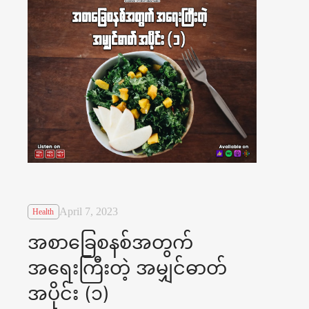
April 7, 2023
Health
အစာခြေစနစ်အတွက်
အရေးကြီးတဲ့ အမျှင်ဓာတ်
အပိုင်း (၁)