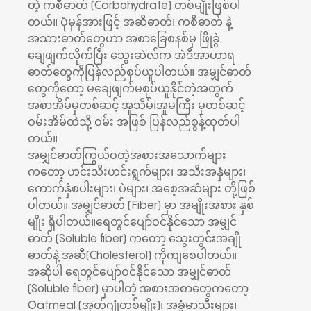
တဲ့ ကစီဓာတ် (Carbohydrate) တစ်မျိုးဖြစ်ပါ
တယ်။ ပုံမှန်အားဖြင့် အဆီဓာတ်၊ ကစီဓာတ် နဲ့
အသားဓာတ်တွေဟာ အစာခြေစနစ်မှ ဖြိုခွဲ
ချေဖျက်လိုက်ပြီး သွေးဆဲလ်က အဲဒီအာဟာရ
ဓာတ်တွေကိုပြန်လည်စုပ်ယူပါတယ်။ အမျှင်ဓာတ်
တွေကိုတော့ မချေဖျက်မစုပ်ယူနိုင်တဲ့အတွက်
အစာအိမ်မှတစ်ဆင့် အူသိမ်၊အူမကြီး မှတစ်ဆင့်
ဝမ်းအိမ်ထဲသို့ ဝမ်း အဖြစ် ပြန်လည်စွန့်ထုတ်ပါ
တယ်။
အမျှင်ဓာတ်ကြွယ်ဝတဲ့အစားအသောက်များ
ကတော့ ဟင်းသီးဟင်းရွက်များ၊ အသီးအနှံများ၊
ကောက်နှံစပါးများ၊ ပဲများ၊ အစေ့အဆံများ တို့ဖြစ်
ပါတယ်။ အမျှင်ဓာတ် (Fiber) မှာ အမျိုးအစား နှစ်
မျိုး ရှိပါတယ်။ရေတွင်ပျော်ဝင်နိုင်သော အမျှင်
ဓာတ် (Soluble fiber) ကတော့ သွေးတွင်းအချို
ဓာတ်နဲ့ အဆီ(Cholesterol) ကိုကျစေပါတယ်။
အဆိုပါ ရေတွင်ပျော်ဝင်နိုင်သော အမျှင်ဓာတ်
(Soluble fiber) မှာပါတဲ့ အစားအစာတွေကတော့
Oatmeal (အုတ်ဂျုံတစ်မျိုး)၊ အခွံမာသီးများ၊