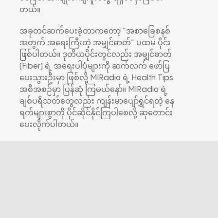
တယ်။
အခုတင်ဆက်ပေးခဲ့တာကတော့ “အစာခြေစနစ်
အတွက် အရေးကြီးတဲ့ အမျှင်ဓာတ်” ပထမ ပိုင်း
ဖြစ်ပါတယ်။ ဒုတိယပိုင်းတွင်လည်း အမျှင်ဓာတ်
(Fiber) ရဲ့ အရေးပါပုံများကို ဆက်လက် ဖော်ပြ
ပေးသွားဦးမှာ ဖြစ်လို့ MIRadio ရဲ့ Health Tips
အစီအစဉ်မှာ ပြန်ဆုံ ကြမယ်နော်။ MIRadio ရဲ့
ချစ်ပရိသတ်တွေလည်း ကျန်းမာပျော်ရွှင်ရတဲ့ နေ
ရက်များစွာကို ပိုင်ဆိုင်နိုင်ကြပါစေလို့ ဆုတောင်း
ပေးလိုက်ပါတယ်။