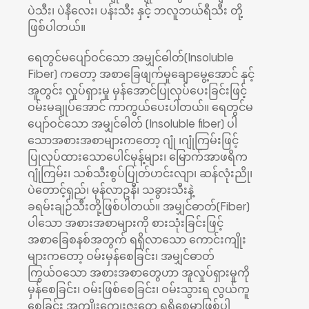
ပဲသီး၊ ပဲနီလေး၊ ပန်းသီး နှင့် ဘလူဘယ်ရီသီး တို့
ဖြစ်ပါတယ်။
ရေတွင်မပျော်ဝင်သော အမျှင်ဓါတ်(Insoluble
Fiber) ကတော့ အစာခြေဖျက်မှုချောမွေ့အောင် နှင့်
အူတွင်း လှုပ်ရှားမှု မှန်အောင်ပြုလုပ်ပေးခြင်းဖြင့်
ဝမ်းမချုပ်အောင် ကာကွယ်ပေးပါတယ်။ ရေတွင်မ
ပျော်ဝင်သော အမျှင်ဓါတ် (Insoluble fiber) ပါ
သောအစားအစာများကတော့ ဂျုံ ၊ဂျုံကြမ်းဖြင့်
ပြုလုပ်ထားသောပေါင်မုန့်များ၊‌ မြောက်အာဖရိက
ဂျုံကြမ်း၊ သစ်သီးစွပ်ပြုတ်ဟင်းလျာ၊ ဆန်လုံးညို၊
ပဲတောင့်ရှည်၊ မုန်လာဥနီ၊ သခွားသီးနဲ့
ခရမ်းချဉ်သီးတို့ဖြစ်ပါတယ်။ အမျှင်ဓာတ်(Fiber)
ပါသော အစားအစာများကို စားသုံးခြင်းဖြင့်
အစာခြေစနစ်အတွက် ရရှိလာသော ကောင်းကျိုး
များကတော့ ဝမ်းမှန်စေခြင်း၊ အမျှင်ဓာတ်
ကြွယ်ဝသော အစားအစာတွေဟာ အူလှုပ်ရှားမှုကို
မှန်စေခြင်း၊ ဝမ်းဖြစ်စေခြင်း၊ ဝမ်းသွားရ လွယ်ကူ
စေခြင်း အကျိုးကျေးဇူးတွေ ရရှိစေမှာဖြစ်ပါ