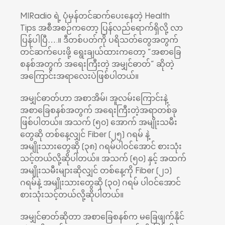
MIRadio ရဲ့ ပုံမှန်တင်ဆက်ပေးနေတဲ့ Health
Tips အစီအစဉ်ကတော့ ပြန်လည်ရောက်ရှိလို့ လာ
ပြန်ပါပြီ….။ ဒီတစ်ပတ်ကို ပရိသတ်တွေအတွက်
တင်ဆက်ပေးဖို့ ရွေးချယ်ထားကတော့ “အစာခြေ
စနစ်အတွက် အရေးကြီးတဲ့ အမျှင်ဓာတ်” ဆိုတဲ့
အကြောင်းအရာလေးပဲဖြစ်ပါတယ်။
အမျှင်ဓာတ်ဟာ အစာအိမ်၊ အူလမ်းကြောင်းနဲ့
အစာခြေစနစ်အတွက် အရေးကြီးတဲ့အရာတစ်ခု
ဖြစ်ပါတယ်။ အသက် (၅၀) အောက် အမျိုးသမီး
တွေဆို တစ်နေ့လျှင် Fiber (၂၅) ဂရမ် နဲ့
အမျိုးသားတွေဆို (၃၈) ဂရမ်ပါဝင်အောင် စားသုံး
သင့်တယ်လို့ဆိုပါတယ်။ အသက် (၅၀) နှင့် အထက်
အမျိုးသမီးများဆိုလျှင် တစ်နေ့ကို Fiber (၂၁)
ဂရမ်နဲ့ အမျိုးသားတွေဆို (၃၀) ဂရမ် ပါဝင်အောင်
စားသုံးသင့်တယ်လို့ဆိုပါတယ်။
အမျှင်ဓာတ်ဆိုတာ အစာခြေစနစ်က မခြေဖျက်နိုင်