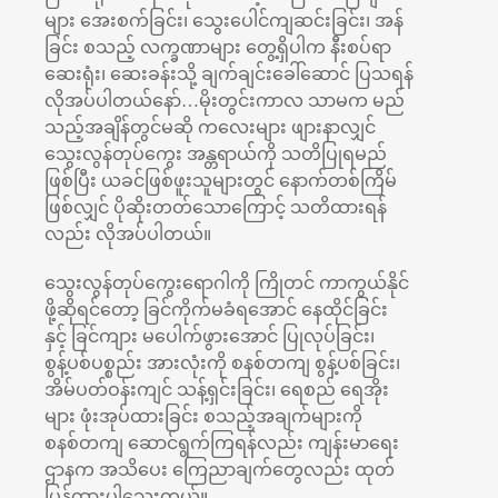
များ အေးစက်ခြင်း၊ သွေးပေါင်ကျဆင်းခြင်း၊ အန်
ခြင်း စသည့် လက္ခဏာများ တွေ့ရှိပါက နီးစပ်ရာ
ဆေးရုံး၊ ဆေးခန်းသို့ ချက်ချင်းခေါ်ဆောင် ပြသရန်
လိုအပ်ပါတယ်နော်…မိုးတွင်းကာလ သာမက မည်
သည့်အချိန်တွင်မဆို ကလေးများ ဖျားနာလျှင်
သွေးလွန်တုပ်ကွေး အန္တရာယ်ကို သတိပြုရမည်
ဖြစ်ပြီး ယခင်ဖြစ်ဖူးသူများတွင် နောက်တစ်ကြိမ်
ဖြစ်လျှင် ပိုဆိုးတတ်သောကြောင့် သတိထားရန်
လည်း လိုအပ်ပါတယ်။
သွေးလွန်တုပ်ကွေးရောဂါကို ကြိုတင် ကာကွယ်နိုင်
ဖို့ဆိုရင်တော့ ခြင်ကိုက်မခံရအောင် နေထိုင်ခြင်း
နှင့် ခြင်ကျား မပေါက်ဖွားအောင် ပြုလုပ်ခြင်း၊
စွန့်ပစ်ပစ္စည်း အားလုံးကို စနစ်တကျ စွန့်ပစ်ခြင်း၊
အိမ်ပတ်ဝန်းကျင် သန့်ရှင်းခြင်း၊ ရေစည် ရေအိုး
များ ဖုံးအုပ်ထားခြင်း စသည့်အချက်များကို
စနစ်တကျ ဆောင်ရွက်ကြရန်လည်း ကျန်းမာရေး
ဌာနက အသိပေး ကြေညာချက်တွေလည်း ထုတ်
ပြန်ထားပါသေးတယ်။