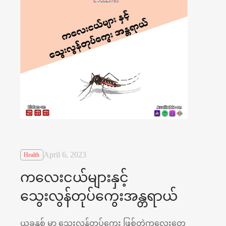
April 6, 2023
Health
ကလေးငယ်များနှင့်
သွေးလွန်တုပ်ကွေးအန္တရာယ်
ယခုနှစ် မှာ သွေးလွန်တုပ်ကွေး ဖြစ်တဲ့ကလေးတွေ