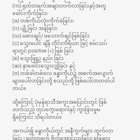
(က) ရုတ်တရက်အဖျားတက်လာခြင်းနှင့်အတူ
ခေါင်းကိုက်ခြင်း၊
(ခ) တစ်ကိုယ်လုံးကိုက်ခဲခြင်း၊
(ဂ) ပျို့ခြင်း အန်ခြင်း၊
(ဃ) မစားချင်/ မသောက်ချင်ဖြစ်ခြင်း
(င) သွေးပေါင် ချိန် တိုင်းကိရိယာ ဖြင့် စမ်းသပ်
ရာတွင် positive (+) ဖြစ် ခြင်း
(စ) သွေးဖြူဥ နည်း ခြင်း
(ဆ) နှာခေါင်းသွေးလျှံခြင်း နှင့်
(ဇ) တစ်ခါတစ်လေ ခန္ဓာကိုယ်၌ အစက်အပျောက်
များပေါ်လာခြင်းတို့ စသည်တို့ ဖြစ်ပေါ်လာတတ်ပါ
တယ်။
ထို့ကြောင့် ပုံမှန်ရာသီအကူးအပြောင်းတွင် ဖြစ်
တက်သည့် တုပ်ကွေးရောဂါနှင့် ကွာခြားမှုမ
ရှိ‌ကြောင်း သိရပါတယ်။
အကယ်၍ ခန္ဓာကိုယ်တွင် အနီကွက်များ ထွက်လာ
ခြင်း ၊ ရုတ်တရက် ဗိုက်အောင့်လာခြင်း၊ ခြေဖျား