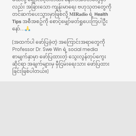
လည်း အခြားသော ကျန်းမာ‌ရေး ဗဟုသုတတွေကို
တင်ဆက်ပေးသွားမှာဖြစ်လို့ 𝐌𝐈𝐑𝐚𝐝𝐢𝐨 ရဲ့ 𝗛𝗲𝗮𝗹𝘁𝗵
𝗧𝗶𝗽𝘀 အစီအစဥ်ကို စောင့်မျှော်ဖတ်ရှုပေးကြပါဦး
နော်…
(အထက်ပါ ဖော်ပြခဲ့တဲ့ အကြောင်းအရာတွေကို
Professor Dr. Swe Win ရဲ့ social media
စာမျက်နှာမှာ ဖော်ပြထားတဲ့ သွေးလွန်တုပ်ကွေး
ဆိုင်ရာ အချက်များမှ မှီငြမ်းရေးသား ဖော်ပြထား
ခြင်းဖြစ်ပါတယ်။)