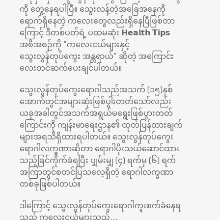
ကို တွေ့နေရပါပြီ။ သွေးလန့်တဲ့အခြေအနေကို
ရောက်ရှိနေတဲ့ ကလေးတွေလည်းရှိနေပြီဖြစ်တာ
ကြောင့် ဒီတစ်ပတ်ရဲ့ ပထမဆုံး 𝗛𝗲𝗮𝗹𝘁𝗵 𝗧𝗶𝗽𝘀
အစီအစဉ်ကို “ကလေးငယ်များနှင့်
သွေးလွန်တုပ်ကွေး အန္တရာယ်” ဆိုတဲ့ အကြောင်း
လေးတင်ဆက်ပေးချင်ပါတယ်။
သွေးလွန်တုပ်ကွေးရောဂါသည်အသက် (၁၅)နှစ်
အောက်တွင်အများဆုံးဖြစ်ပွါးတတ်သော်လည်း
ယခုအခါတွင်အသက်အရွယ်မရွေးဖြစ်ပွားတတ်
ကြောင်းကို ကျန်းမာရေးဌာန၏ ထုတ်ပြန်ထားချက်
များအရသိရှိထားရပါတယ်။ သွေးလွန်တုပ်ကွေး
ရောဂါလက္ခဏာဆိုတာ ရောဂါပိုးသယ်ဆောင်ထား
သည့်ခြင်ကိုက်ခံရပြီး ပျှမ်းမျှ (၄) ရက်မှ (၆) ရက်
အကြာတွင်စတင်ပြသလေ့ရှိတဲ့ ရောဂါလက္ခဏာ
တစ်ခုဖြစ်ပါတယ်။
ဒါကြောင့် သွေးလွန်တုပ်ကွေးရောဂါကူးစက်ခံနေရ
သည့် ကလေးငယ်များသည်….