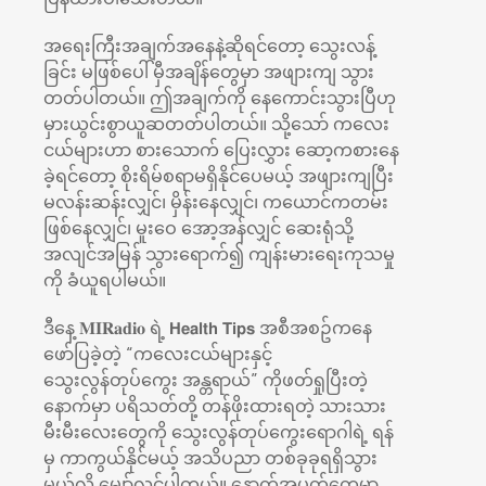
အရေးကြီးအချက်အနေနဲ့ဆိုရင်တော့ သွေးလန့်
ခြင်း မဖြစ်ပေါ် မှီအချိန်တွေမှာ အဖျားကျ သွား
တတ်ပါတယ်။ ဤအချက်ကို နေကောင်းသွားပြီဟု
မှားယွင်းစွာယူဆတတ်ပါတယ်။ သို့သော် ကလေး
ငယ်များဟာ စားသောက် ပြေးလွှား ဆော့ကစားနေ
ခဲ့ရင်တော့ စိုးရိမ်စရာမရှိနိုင်ပေမယ့် အဖျားကျပြီး
မလန်းဆန်းလျှင်၊ မှိန်းနေလျှင်၊ ကယောင်ကတမ်း
ဖြစ်နေလျှင်၊ မူးဝေ အော့အန်လျှင် ဆေးရုံသို့
အလျင်အမြန် သွားရောက်၍ ကျန်းမား‌ရေးကုသမှု
ကို ခံယူရပါမယ်။
ဒီနေ့ 𝐌𝐈𝐑𝐚𝐝𝐢𝐨 ရဲ့ 𝗛𝗲𝗮𝗹𝘁𝗵 𝗧𝗶𝗽𝘀 အစီအစဥ်ကနေ
ဖော်ပြခဲ့တဲ့ “ကလေးငယ်များနှင့်
သွေးလွန်တုပ်ကွေး အန္တရာယ်” ကိုဖတ်ရှုပြီးတဲ့
နောက်မှာ ပရိသတ်တို့ တန်ဖိုးထားရတဲ့ သားသား
မီးမီးလေးတွေကို သွေးလွန်တုပ်ကွေးရောဂါရဲ့ ရန်
မှ ကာကွယ်နိုင်မယ့် အသိပညာ တစ်ခုခုရရှိသွား
မယ်လို့ မျှော်လင့်ပါတယ်။ နောက်အပတ်တွေမှာ