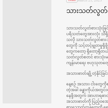
March 21, 2023
Health
သားသတ်လွတ်စားသ
သားသတ်လွတ်စားသုံးခြင်
ပရိသတ်တွေအားလုံး သိရှိ
သလို သားသတ်လွတ်စားသုံးတ
တွေကို သင့်တင့်မျှတမှုရှ
တွေကတော့ ရှိတော့ရှိတယ် 
သတ်လွတ်စတင် စားသုံးမယ့်
ကျန်းမာရေး ဗဟုသုတတွ
အသားဓာတ်ချို့တဲ့နိုင်ခြင်
နေ့စဉ် အသား၊ ငါးတွေကိ
တဲ့အခါ ခန္ဓာကိုယ်အတွင
နေဖို့အတွက် အာဟာရဓာတ်
အသားဓာတ်ကို ပြည့်၀အော
စားသောက်ကုန်တွေကို ရွ