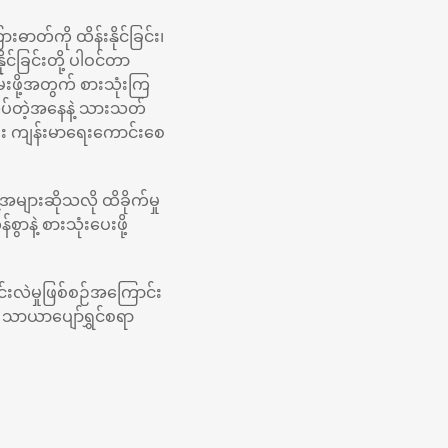
ာတ်ကို ထိန်းနိုင်ခြင်း၊
ုင်ခြင်းတို့ ပါဝင်တာ
းဖို့အတွက် စားသုံးကြ
်တဲ့အနေနဲ့ သားသတ်
း ကျန်းမာရေးကောင်းစေ
များဆိုသလို ထိခိုက်မှု
နဲ့ စားသုံးပေးဖို့
င်းလဲမှုဖြစ်စဉ်အကြောင်း
သာယာပျော်ရွှင်စရာ