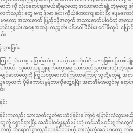
တ် ကို လုံး၀ရှောင်ရှားမယ်ဆိုရင်တော့ အသားဓာတ်ချို့တဲ့မှုတွေဖြစ်လ
့် လက်သည်း တွေ မကျန်းမာခြင်း၊ ကိုယ်ခံအားကျဆင်းပြီး နေမကောင်
ါမှာတော့ အသားဓာတ် ပြည့်၀ဖို့အတွက် အသားဓာတ်ပါဝင်တဲ့ အစားအစ
 ဟင်းနုနွယ်၊ အစေ့အဆန်၊ ကညွတ်၊ ပန်းဂေါ်ဖီစိမ်း၊ ဂေါ်ဖီထုပ်၊ ပြောင်းဖ
ယ်။
သွားခြင်း
ောင့်​ သိသာစွာပြောင်းလဲသွားမယ့် ခန္ဓာကိုယ်ဇီ၀ဗေဒဖြစ်စဉ်တစ်မ
ဲ ဖြစ်ပါတယ်။ သုတေသနပြုချက်တွေအရ သားသတ်လွတ်စားသုံးတဲ့သူတ
မျှင်ဓာတ်တွေကို ကြွယ်၀စွာစားသုံးကြတာကြောင့် သူတို့တွေရဲ့ အ
တွေထက် ပိုမိုကောင်းမွန်တာကိုတွေ့ရပြီး အစာအိမ်အတွင်းမှ ရောင်ရမ
ယ်။
ြင်း
ြင်းကလည်း သားသတ်လွတ်စားသုံးခြင်းကြောင့် ပြောင်းလဲသွားမယ့်
ကို ရှောင်ရှားပြီး အဆီပါဝင်မှုနည်းပါးတဲ့ ဟင်းသီးဟင်းရွက်တွေကို
တွက်ကို ထိရောက်စွာကူညီပေးနိုင်ပေမယ့် စားသုံးတဲ့အခါမှာတော့ တ