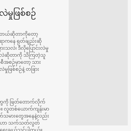
ဲမှုဖြစ်စဉ်
ေတယ်ဆိုတာကိုတော့
ေရာကနေ ရုတ်ချည်းဆို
းသလဲ၊ ဒီလိုပြောင်းလဲမှု
်သလဲဆိုတာကို သိကြတဲ့သူ
 အစီအစဉ်မှာတော့ သား
ှုဖြစ်စဉ်နဲ့ တခြား
ွေကို ဖြတ်တောက်လိုက်
ယ်။ လူတစ်ယောက်ကျန်းမာ
လွတ်သမားတွေအနေနဲ့လည်း
ူတွေဟာ သက်သတ်လွတ်
ရွေးချယ်သင့်ပါတယ်။