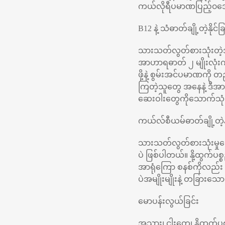
ကယ်လိုရီပမာဏပြည့်၀အောင
B12 နဲ့ သံဓာတ်ချို့တဲ့နိုင်ခြ
သားသတ်လွတ်စားသုံးတဲ့အခါ 
အာဟာရဓာတ် ၂ မျိုးလုံး
ဖို့နဲ့ စွမ်းအင်ပမာဏကို
ကြတဲ့သူတွေ အနေနဲ့ ဒီအာ
ဆေးဝါးတွေကိုသောက်သုံး
ကယ်လ်စီယမ်ဓာတ်ချို့တဲ့နိ
သားသတ်လွတ်စားသုံးမှုကြ
ပဲ ဖြစ်ပါတယ်။ နို့ထွက်
အာရုံကြော စနစ်ကိုလည်
ပဲအမျိုးမျိုးနဲ့ တခြားသေ
မောပန်းလွယ်ခြင်း
အသား၊ ငါးတွေ၊ နို့ထွက်ပ