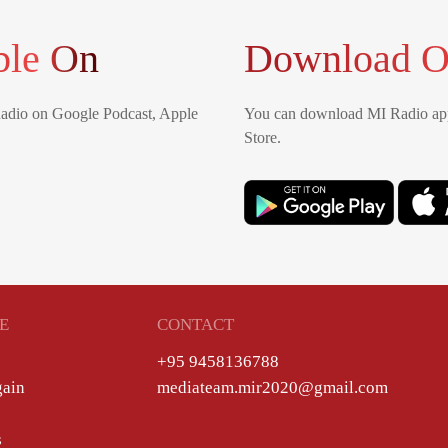
ble On
Download O
Radio on Google Podcast, Apple
You can download MI Radio app
Store.
E
CONTACT
+95 9458136788
gain
mediateam.mir2020@gmail.com
s