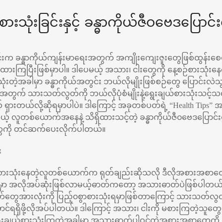
ုံးခြင်းနှင့် ခန္ဓာကိုယ်ဇီဝဗေဒပြောင်းလ
းက ခန္ဓာကိုယ်ကျန်းမာရေးအတွက် အကျိုးကျေးဇူးတွေဖြစ်ထွန်းစ
ထားကြပြီးဖြစ်မှာပါ။ ဒါပေမယ့် အသား၊ ငါးတွေကို နေ့စဉ်စားသုံးန
ဲ့အခါမှာ ခန္ဓာကိုယ်အတွင်း ဘယ်လိုမျိုးဖြစ်စဉ်တွေ ပြောင်းလဲသွာ
ိဖို့အတွက် သားသတ်လွတ်ကို ဘယ်လိုပုံစံမျိုးနဲ့ရွေးချယ်စားသုံးသင့
ရှားတယ်လို့ဆိုရမှာပါပဲ။ ဒါကြောင့် အခုတစ်ပတ်ရဲ့ “Health Tips”
 လူတစ်ယောက်အနေနဲ့ သိရှိထားသင့်တဲ့ ခန္ဓာကိုယ်ဇီ၀ဗေဒပြောင်းလဲမ
ေကို တင်ဆက်ပေးလိုက်ပါတယ်။
း
ုစားသုံးနေတဲ့လူတစ်ယောက်က ရုတ်ချည်းဆိုသလို ဒီလိုအစားအစာတ
်းမှာ အလိုအပ်ဆုံးဖြစ်လာမယ့်ဓာတ်ကတော့ အသားဓာတ်ပဲဖြစ်ပါတ
တွေအားလုံးကို ပြည့်၀စွာစားသုံးရမှာဖြစ်တာကြောင့် သားသတ်
င်ရရှိဖို့လိုအပ်ပါတယ်။ ဒါကြောင့် အသား၊ ငါးကို မစားကြတဲ့သ
ေးချယ်စားသုံးကြတဲ့အခါမှာ အသားဓာတ်ပါဝင်တဲ့အစားအစာတွေကို 