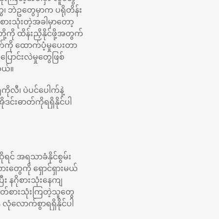
ေ၊ ဘဲဥတွေမှာက ပရိုတိန်း
ုမစားသုံးတဲ့အခါမှာတော့
့ကို ထိန်းညှိနိုင်ဖို့အတွက်
က်ကို ထောက်ပံ့မှုပေးတာ
ပြောင်းလဲမှုတွေဖြစ်
တယ်။
ုလီ၊ ပဲပင်ပေါက်နဲ့
င်းဓာတ်ကိုရရှိနိုင်ပါ
ုရင် အရသာခံနိုင်စွမ်း
ားတွေကို ရှောင်ရှားမယ်
ြီး နဂိုစားသုံးနေကျ
ွတ်စားသုံးကြတဲ့သူတွေ
ုံလောက်စွာရရှိနိုင်ပါ