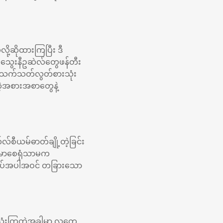
ို့ဆိုထားကြပြီး ဒီ
 သွေးနီဥဆဲလ်တွေဖန်တီး
ာင့် သက်သတ်လွတ်စားသုံး
ဲ့အစားအစာတွေနဲ့
်စီယမ်ဓာတ်ချို့တဲ့ခြင်း
န်းမာစေရုံသာမက
ိစပ်အပါအဝင် တခြားသော
းသုံးကြတဲ့အခါမှာ လူတွေ