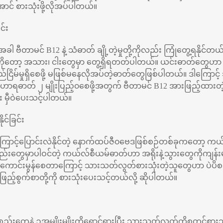
် စားသုံးဖို့လိုအပ်ပါတယ်။
င်း
ဗီတာမင် B12 နဲ့ သံဓာတ် ချို့တဲ့မှုတို့ကိုလည်း ကြုံတွေ့ရနိုင်တယ်လ
ကိုတော့ အသား၊ ငါးတွေမှာ တွေ့ရှိရတတ်ပါတယ်။ ယင်းဓာတ်တွေဟာ
 တည်ငြိမ်မှုရှိစေဖို့ မဖြစ်မနေလိုအပ်တဲ့ဓာတ်တွေဖြစ်ပါတယ်။ ဒါကြေ
ဟာရဓာတ် ၂ မျိုးပြည့်၀စေဖို့အတွက် ဗီတာမင် B12 အားဖြည့်ထားတ
 မှီဝဲပေးသင့်ပါတယ်။
ုင်ခြင်း
ောင့်ပြောင်းလဲနိုင်တဲ့ နောက်ထပ်ဇီ၀ဗေဒဖြစ်စဉ်တစ်ခုကတော့ ကယ်လ
ပစ္စည်းတွေမှာပါဝင်တဲ့ ကယ်လ်စီယမ်ဓာတ်ဟာ အရိုးနဲ့သွားတွေကိုကျ
း ကောင်းမွန်စေတာကြောင့် သားသတ်လွတ်စားသုံးတဲ့သူတွေဟာ ပဲပ
ာဖြည့်စွက်စာတို့ကို စားသုံးပေးသင့်တယ်လို့ ဆိုပါတယ်။
စ္စည်းတွေနဲ့ ဥအမျိုးမျိုးကိုရှောင်ရှားပြီး သားသတ်လွတ်ကိုစတင်စာ