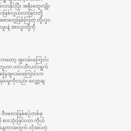
ာနိုင်ပြီး အရိုးတွေကျိုး
းဖြစ်လွယ်လာခြင်းတို့
ာတွေဖြစ်ကြတဲ့ တို့ဟူး၊
ူးနဲ့ အာလူးတို့ကို
ျိုးကတော့ အူလမ်းကြောင်း
ွေဟာ ဟင်းသီးဟင်းရွက်
စာခြေအူလမ်းကြောင်းက
်းမှုကိုလည်း လျှော့ချ
 ဇီ၀ဗေဒဖြစ်စဉ်တစ်ခု
 စားသုံးခြင်းဟာ ကိုယ်
စ်နေ့တာအတွက် လိုအပ်တဲ့