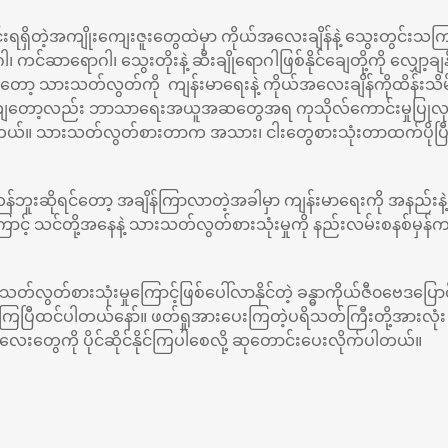
ရှိတဲ့အကျိုးကျေးဇူးတွေထဲမှာ ကိုယ်အလေးချိန်နဲ့ သွေးတွင်းသကြားဓ
 ကင်ဆာရောဂါ၊ သွေးတိုးနဲ့ ဆီးချိုရောဂါဖြစ်နိုင်ချေတို့ကို လျှော့ချနိ
ော့ သားသတ်လွတ်ကို ကျန်းမာရေးနဲ့ ကိုယ်အလေးချိန်ကိုထိန်းသိမ်
ကျတော့လည်း ဘာသာရေးအယူအဆတွေအရ ကုသိုလ်ကောင်းမှုပြုလုပ
ပါတယ်။ သားသတ်လွတ်စားတာက အသား၊ ငါးတွေစားသုံးတာထက်ပိုပြီ
ကန်ဘူးဆိုရင်တော့ အချိန်ကြာလာတဲ့အခါမှာ ကျန်းမာရေးကို အနည်းနဲ့အ
့် သင်တို့အနေနဲ့ သားသတ်လွတ်စားသုံးမှုကို နည်းလမ်းစနစ်မှန်ကန်စွာ
်လွတ်စားသုံးမှုကြောင့်ဖြစ်ပေါ်လာနိုင်တဲ့ ခန္ဓာကိုယ်ဇီ၀ဗေဒပြော
ြီထင်ပါတယ်နော်။ ဖတ်ရှုအားပေးကြတဲ့ပရိသတ်ကြီးတို့အားလုံး 
ေးတွေကို ပိုင်ဆိုင်နိုင်ကြပါစေလို့ ဆုတောင်းပေးလိုက်ပါတယ်။