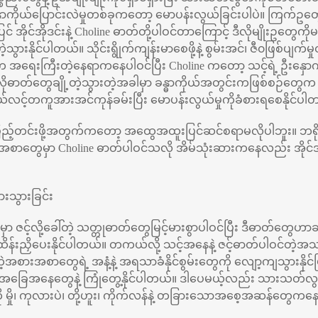
န္ဓာကိုယ်ပြောင်းလဲမှုတစ်ခုကတော့ မောပန်းလွယ်ခြင်းပါပဲ။ ကြက်ဥတွ
် အိုင်အိုဒင်းနဲ့ Choline ဓာတ်တို့ပါဝင်တာကြောင့် ဒီလိုမျိုးဥတွေကိ
ားနိုင်ပါတယ်။ သိုင်းရွိုက်ကျန်းမာစေဖို့နဲ့ စွမ်းအင်၊ ဇီ၀ဖြစ်ပျက်မှုတို
တ်က အရေးကြီးတဲ့နေရာကနေပါဝင်ပြီး Choline ကတော့ သင့်ရဲ့ ဦးနှော
လိုဓာတ်တွေချို့တဲ့သွားတဲ့အခါမှာ ခန္ဓာကိုယ်အတွင်းကဖြစ်စဉ်တွေက 
ယ်လင့်တကူအားအင်ကုန်ခမ်းပြီး မောပန်းလွယ်မှုကိုခံစားရစေနိုင်ပါ
ြည့်တင်းဖို့အတွက်ကတော့ အထွေအထူးပြင်ဆင်စရာမလိုပါဘူး။ ဘရိုကိ
ားအစာတွေမှာ Choline ဓာတ်ပါဝင်သလို အိမ်သုံးဆားကနေလည်း အိုင်အိုဒ
ားသွားခြင်း
ာ ဇင့်လို့ခေါ်တဲ့ သတ္တုဓာတ်တွေမြင့်မားစွာပါဝင်ပြီး ဒီဓာတ်တွေဟာဆိ
ုထိန်းညှိပေးနိုင်ပါတယ်။ တကယ်လို့ သင့်အနေနဲ့ ဇင့်ဓာတ်ပါဝင်တဲ့အသ
ဲ့အစားအစာတွေရဲ့ အနံ့နဲ့ အရသာခံနိုင်စွမ်းတွေကို လျော့ကျသွားနိုင်ပ
်တဲ့အခြေအနေတွေနဲ့ ကြုံတွေ့နိုင်ပါတယ်။ ဒါပေမယ့်လည်း သားသတ်လ
 မှို၊ ကုလားပဲ၊ တို့ဟူး၊ ကိုက်လန်နဲ့ တခြားသောအစေ့အဆန်တွေကနေ လ