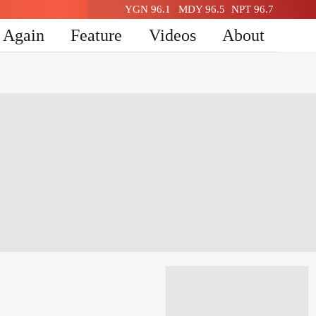
YGN 96.1
MDY 96.5
NPT 96.7
n Again
Feature
Videos
About