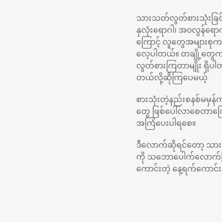
သားသတ်လွတ်စားသုံးခြင်းရ
နှလုံးရောဂါ၊ အ၀လွန်ရောဂါ၊
ကြောင့် လူတွေအများစုကတ
လေ့ပါတယ်။ တချို့တွေ
လွတ်စားကြတာမျိုး ရှိ
တယ်လို့ဆိုကြပေမယ့်
စားသုံးတဲ့နည်းစနစ်မမှန်
တွေ ဖြစ်ပေါ်လာစေတာကြောင
အကြံပေးပါရစေ။
ဒီလောက်ဆိုရင်တော့ သားသတ
ကို သဘောပေါက်လောက်ကြပ
ကောင်းတဲ့ နေ့ရက်ကောင်းလ