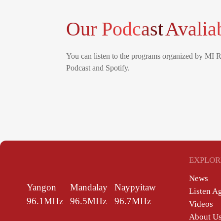
Our Podcast
Avalia
You can listen to the programs organized by MI 
Podcast and Spotify.
EXPLOR
News
Yangon
Mandalay
Naypyitaw
Listen A
96.1MHz
96.5MHz
96.7MHz
Videos
About U