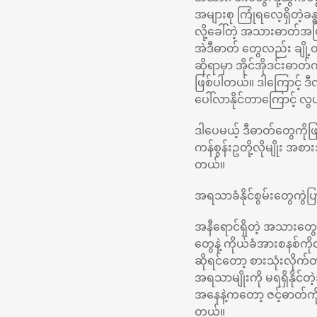
အများစု ကြုံရလေ့ရှိတဲ့ခ
လို့ခေါ်တဲ့ အသားဓာတ်အပြင
အဲဒီဓာတ် တွေလည်း ချို့တဲ့သွ
ဆိုရာမှာ အိုင်အိုဒင်းဓာ
ဖြစ်ပါတယ်။ ဒါကြောင့် ဒီ
ပေါ်လာနိုင်တာကြောင့် လွ
ဒါပေမယ့် ဒီဓာတ်တွေကိုဖ
ကန်စွန်းဥတို့လိုမျိုး အစ
တယ်။
အရသာခံနိုင်စွမ်းတွေကွဲပြ
အနီရောင်ရှိတဲ့ အသားတွေမှ
တွေနဲ့ ကိုယ်ခံအားစနစ်ကိ
ဆိုရင်တော့ စားသုံးလိုက်တ
အရသာမျိုးကို မရရှိနိုင
အနေနဲ့ကတော့ ဇင့်ဓာတ်ကို
တယ်။