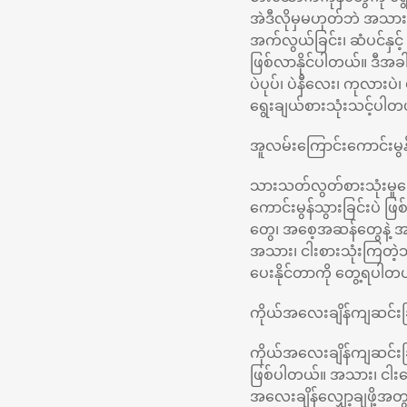
အဲဒီလိုမှမဟုတ်ဘဲ အသားဓာ
အက်လွယ်ခြင်း၊ ဆံပင်နှင
ဖြစ်လာနိုင်ပါတယ်။ ဒီအခ
ပဲပုပ်၊ ပဲနီလေး၊ ကုလားပဲ၊
ရွေးချယ်စားသုံးသင့်ပါတ
အူလမ်းကြောင်းကောင်းမွန်
သားသတ်လွတ်စားသုံးမှုကြ
ကောင်းမွန်သွားခြင်းပ
တွေ၊ အစေ့အဆန်တွေနဲ့ အ
အသား၊ ငါးစားသုံးကြတဲ့သူ
ပေးနိုင်တာကို တွေ့ရပါတ
ကိုယ်အလေးချိန်ကျဆင်းခ
ကိုယ်အလေးချိန်ကျဆင်းခ
ဖြစ်ပါတယ်။ အသား၊ ငါးတွေ
အလေးချိန်လျှော့ချဖို့အ