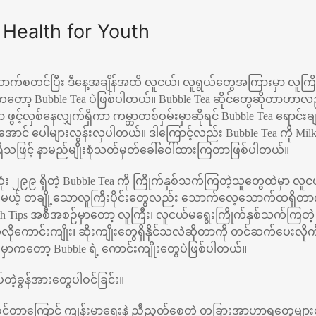
Health for Youth
းလောက်စတင်ပြီး ဒီနေ့အချိန်အထိ လူငယ်၊ လူရွယ်တွေအကြားမှာ လူကြ
ာ့ Bubble Tea ပဲဖြစ်ပါတယ်။ Bubble Tea ဆိုင်တွေဆိုတာဟာလည်
င့်လှစ်နေလျှက်ရှိကာ ကမ္ဘာတစ်ဝှမ်းမှာဆိုရင် Bubble Tea ရောင်းခ
ာင် ပေါများလွန်းလှပါတယ်။ ဒါကြောင့်လည်း Bubble Tea ကို Milk Te
စရှိသဖြင့် နာမည်မျိုးစုံသတ်မှတ်ခေါ်ဝေါ်ထားကြတာဖြစ်ပါတယ်။
ုံး ၂၉၉ ရှိတဲ့ Bubble Tea ကို ကြိုက်နှစ်သက်ကြတဲ့သူတွေထဲမှာ 
ေမယ့် တချို့သောလူကြီးပိုင်းတွေလည်း သောက်လေ့သောက်ထရှိတာက
lth Tips အစီအစဉ်မှာတော့ လူကြီး၊ လူငယ်မရွေးကြိုက်နှစ်သက်ကြတဲ့ 
ုကောင်းကျိုး၊ ဆိုးကျိုးတွေရှိနိုင်သလဲဆိုတာကို တင်ဆက်ပေးလိ
မှာကတော့ Bubble ရဲ့ ကောင်းကျိုးတွေပဲဖြစ်ပါတယ်။
်တဲ့ခွန်အားတွေပါဝင်ခြင်း။
့ပါဝင်တာကြောင့် ကျန်းမာရေးနဲ့ ညီညွတ်စေတဲ့ တခြားအာဟာရတွေများစ