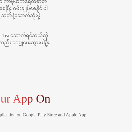
ာ ကာဗိုဟိုက်ဒရိတ်ဓာတ်
း ဝမ်းချုပ်စေနိုင် ပါ
သတိနဲ့သောက်သုံးဖို့
le Tea သောက်ရင်ဘယ်လို
လည်း ဝေမျှပေးသွားပါဦး
ur App On
lication on Google Play Store and Apple App