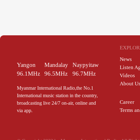
EXPLOR
News
Yangon
Mandalay
Naypyitaw
Listen A
96.1MHz
96.5MHz
96.7MHz
Videos
About U
Myanmar International Radio,the No.1
International music station in the country,
Career
broadcasting live 24/7 on-air, online and
Terms an
via app.