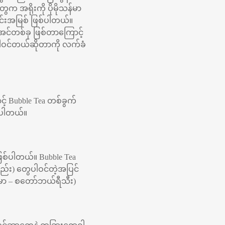
 အရိုးကို ပိုမိုသန်မာ
င်းအမြစ် ဖြစ်ပါတယ်။
အင်တစ်ခု ဖြစ်တာကြောင့်
ပါဝင်တယ်ဆိုတာကို လက်ခံ
် Bubble Tea တစ်ခွက်
င်ပါတယ်။
ဖြစ်ပါတယ်။ Bubble Tea
္စည်း) တွေပါဝင်တဲ့အပြင်
ပမာ – စတော်ဘယ်ရီသီး)