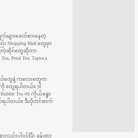
ိုက်များခေတ်စားနေတဲ့
း Shopping Mall တွေမှာ
ျတဲ့ဆိုင်တွေဆိုတာ
a, Peral Tea, Tapioca
လူငယ်တွေနဲ့ ကလေးတွေက
ို တွေ့ရပါတယ်။ ဒါ
Bubble Tea က ကိုယ်ခန္ဓာ
ုက်ရပါတယ်။ ဒီလိုတင်ဆက်
ွာလည်းပါဝင်ပြီး ခွန်အား