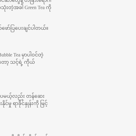
က် ကင်ဆာတွေနဲ့ တခြားရောဂါ
သုံးတဲ့အခါ Green Tea ကို
လက်ဖော်ပြပေးချင်ပါတယ်။
ble Tea မှာပါဝင်တဲ့
ာ့ သင့်ရဲ့ ကိုယ်
ိုပေမယ့်လည်း တန်ဆေး
 ရာခိုင်နှုန်းကို မြင့်