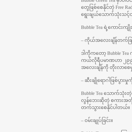
Bubble Green Tea မှာပါဝင
တွေဖြစ်စေနိုင်တဲ့ Free R
ရွေးချယ်သောက်သုံးသင့်
Bubble Tea ရဲ့ကောင်းကျိ
– ကိုယ်အလေးချိန်တက်ခြ
ဒါကိုကတော့ Bubble Tea 
ကယ်လိုရီပမာဏဟာ ၂၉၉ ကနေ
အလေးချိန်ကို တိုးလာစ
– ဆီးချိုရောဂါဖြစ်ပွားမှုက
Bubble Tea သောက်သုံးတ
လွန်ဘေးဆိုတဲ့ စကားအတိုင်း
တက်သွားစေနိုင်ပါတယ်။
– ဝမ်းချုပ်ခြင်း။