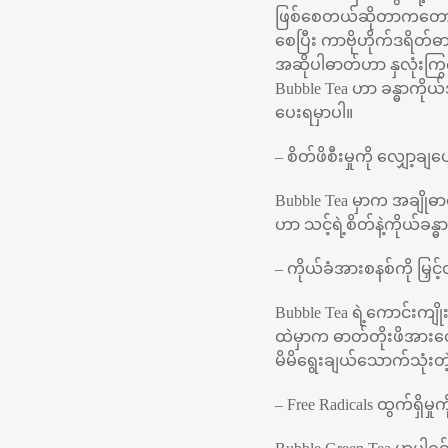
ဖြစ်စေတယ်ဆိုတာကတော့ အသ
စေပြီး ကာဗိုဟိုက်ဒရိတ
အဆိုပါဓာတ်ဟာ နှလုံးကြ
Bubble Tea ဟာ ခန္ဓာကိ
ပေးရမှာပါ။
– စိတ်ဖိစီးမှုကို လျှော့ချပ
Bubble Tea မှာက အချိုဓ
ဟာ သင့်ရဲ့စိတ်နဲ့ကိုယ်ခန
– ကိုယ်ခံအားစနစ်ကို မြှင့
Bubble Tea ရဲ့ကောင်းကျိ
ထဲမှာက ဓာတ်တိုးဖိအားတွေ 
မိမိရွေးချယ်သောက်သုံးတ
– Free Radicals ထွက်ရှိမှ