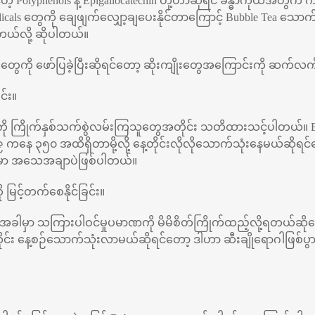
်တဲ့ Polyphenols နဲ့ Epigallocatechin တို့ဟာဆိုရင် ခန္ဓာကိုယ်အတွ
adicals တွေကို ချေဖျက်လျှော့ချပေးနိုင်တာကြောင့် Bubble Tea သောက်
တယ်လို့ ဆိုပါတယ်။
ုးတွေကို ဖော်ပြခဲ့ပြီးဆိုရင်တော့ ဆိုးကျိုးတွေအကြောင်းကို ဆက်
င်း။
ကို ကြိုက်နှစ်သက်စွဲလမ်းကြသူတွေအတိုင်း သတိထားသင့်ပါတယ်။ Bub
 ၃၅၀ အထိရှိတာမို့လို့ နေ့တိုင်းလိုလိုသောက်သုံးနေမယ်ဆိုရင်တေ
ေမှာ အသေအချာပဲဖြစ်ပါတယ်။
ို မြင့်တက်စေနိုင်ခြင်း။
ဲ့အခါမှာ သကြားပါဝင်မှုပမာဏကို မိမိစိတ်ကြိုက်ထည့်လို့ရတယ်ဆ
 နေ့စဉ်သောက်သုံးလာမယ်ဆိုရင်တော့ ဒါဟာ ဆီးချိုရောဂါဖြစ်ပွားနိုင်မှု