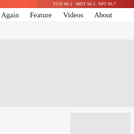
YGN 96.1
MDY 96.5
NPT 96.7
n Again
Feature
Videos
About