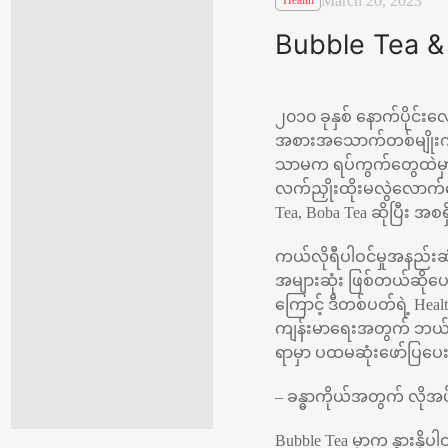
March 20, 2023
Health
Bubble Tea & 
၂၀၁၀ ခုနှစ် နောက်ပိုင်
အစားအသောက်တစ်မျိုးကတေ
သာမက ရပ်ကွက်တွေထဲမှာ ဖွ
လက်ညှိုးထိုးမလွဲလောက်အေ
Tea, Boba Tea ဆိုပြီး အ
ကယ်လိုရီပါဝင်မှုအနည်းဆ
အများဆုံး ဖြစ်တယ်ဆိုပ
ကြောင့် ဒီတစ်ပတ်ရဲ့ Hea
ကျန်းမာရေးအတွက် ဘယ်လိ
ရာမှာ ပထမဆုံးဖော်ပြပေး
– ခန္ဓာကိုယ်အတွက် လိုအပ
Bubble Tea မှာက နွားနို