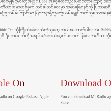
ါဝင်မှုမြင့်မားတဲ့အပြင် Boba အစေ့တွေလည်းပါဝင်တာကြောင့် ဒါဟ
တိထားရမှာတစ်ခုက တစ်ခါတစ်လေမှာ အစာခြေစနစ်ကို ပြဿနာရှိစေပြီ
နဲ့အူလမ်းကြောင်းမှာ ပြဿနာရှိသူတွေ၊ ဝမ်းချုပ်တတ်သူတွေအနေနဲ့ 
bble Tea ကိုကြိုက်နှစ်သက်တဲ့သူတွေ ဘယ်နှယောက်ပါသလဲ။ Bubb
ိပြီး တစ်ပတ်ကိုအနည်းဆုံးဘယ်နှခွက်သောက်ဖြစ်သလဲဆိုတာကို
ble On
Download O
Radio on Google Podcast, Apple
You can download MI Radio app
Store.