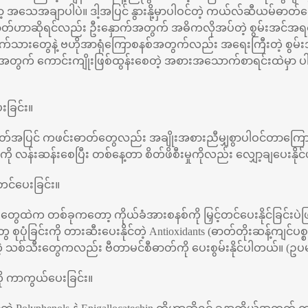
ေအချာပါပဲ။ ဒါ့အပြင် နွားနို့မှာပါဝင်တဲ့ ကယ်လ်ဆီယမ်ဓာတ်တွေက
်ဓာတ်ဟာဆိုရင်လည်း ဦးနှောက်အတွက် အဓိကလိုအပ်တဲ့ စွမ်းအင်အရ
ွက်သားတွေနဲ့ ဗဟိုအာရုံကြောစနစ်အတွက်လည်း အရေးကြီးတဲ့ စွမ်း
ုယ်အတွက် ကောင်းကျိုးဖြစ်ထွန်းစေတဲ့ အစားအသောက်စာရင်းထဲမှာ 
ေးခြင်း။
ာတ်အပြင် ကဖင်းဓာတ်တွေလည်း အချိုးအစားညီမျှစွာပါဝင်တာကြောင့
္ဓာကို လန်းဆန်းစေပြီး တစ်နေ့တာ စိတ်ဖိစီးမှုကိုလည်း လျှော့ချပေးနို
်တင်ပေးခြင်း။
ုးတွေထဲက တစ်ခုကတော့ ကိုယ်ခံအားစနစ်ကို မြှင့်တင်ပေးနိုင်ခြင်းပဲ
စုပုံခြင်းကို တားဆီးပေးနိုင်တဲ့ Antioxidants (ဓာတ်တိုးဆန့်ကျင်ပစ
ဲ့ သစ်သီးတွေကလည်း ဗီတာမင်စီဓာတ်ကို ပေးစွမ်းနိုင်ပါတယ်။ (ဥ
ုကို ကာကွယ်ပေးခြင်း။