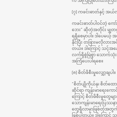
က အကြံပြုပေးထားကြတာ
(၇) ကဖင်းဓာတ်နှင့် အယ်
ကဖင်းဓာတ်ပါဝင်တဲ့ ကော
ဘေး” ဆိုတဲ့အတိုင်း မျ
ရရှိစေမှာပါ။ ဒါပေမယ့် 
နိုင်ပြီး တခြားမလိုလား
တယ်။ ဒါကြောင့် သင့်အနေနဲ
လက်ရှိစွဲမြဲစွာ သောက်သ
အကြံပေးပါရစေ။
(၈) စိတ်ဖိစီးမှုလျှော့ချပါ။
“စိတ်ပျိုကိုယ်နု၊ စိတ်ထ
ဆိုင်ရာ ကျန်းမာရေးကောင်း
ကြောင့် စိတ်ဖိစီးမှုတွေမျ
သောကျန်းမာရေးပြဿနာတွေ
တွေရှိလာမှာဖြစ်တဲ့အတွက
ဖြစ်ပါတယ်။ ဒါကြောင့် သင့်အန