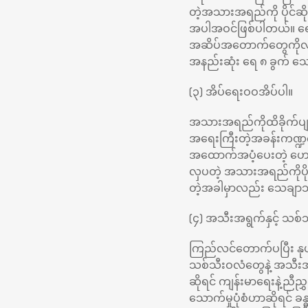
တဲ့အသားအရည်ကို ပိုင်ဆိ
အပါအဝင်ဖြစ်ပါတယ်။ ရေ
အဆိပ်အတောက်တွေကိုလည
အနည်းဆုံး ရေ ၈ ခွက် သ
(၃) အိပ်ရေးဝဝအိပ်ပါ။
အသားအရည်ကိုထိခိုက်ပျက်
အရေးကြီးတဲ့အခန်းကဏ္ဍကန
အထောက်အပံ့ပေးတဲ့ ဟော်မ
လှပတဲ့ အသားအရည်ကိုပိုင်ဆ
တဲ့အခါမှာလည်း သေချာသန့်
(၄) အသီးအရွက်နှင့် သစ်သ
ကြည်လင်တောက်ပပြီး နုပျိ
သစ်သီးဝလံတွေနဲ့ အသီးအ
ဆိုရင် ကျန်းမာရေးနဲ့ညီည
သောက်မှုပုံစံဟာဆိုရင်