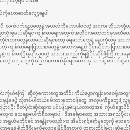
ကို တွေ့ရပါတယ်။
လ်ကိုဟောဓာတ်လျှော့ချပါ။
်ဖီ၊ လက်ဖက်ရည်တွေနဲ့ အယ်လ်ကိုဟောပါဝင်တဲ့ အရက်၊ ဘီယာတို့ဟ
ှတစွာသုံးစွဲမယ်ဆိုရင် ကျန်းမာရေးအတွက်အတိုင်းအတာတစ်ခုအထိတေ
အတိုင်းထက်လွန်လာမယ်ဆိုရင်တော့ ရေဓာတ်တွေနဲ့ ခန္ဓာကိုယ်မှ အာ
အပ်တဲ့ ကျန်းမာရေးပြဿနာတွေနဲ့ အသားအရည် ပိုင်းဆိုင်ရာ ပြဿနာတွေ
့ ကျန်းမာပြီးနုပျိုလှပတဲ့ အသားအရည်ကိုရရှိပိုင်ဆိုင်ဖို့ကြိုးစာ
ုံးနေတဲ့အရာတွေကို မဖြတ်တောက်နိုင်ရင်တောင်မှ အကန့်အသတ်နဲ့သေ
ောင်းကိုယ်ကြေ” ဆိုတဲ့စကားတွေအတိုင်း ကိုယ်ခန္ဓာကျန်းမာစေဖို့အတွ
မွန်နေဖို့ လိုအပ်ပါတယ်။ မိသားစုတာဝန်တွေ၊ အလုပ်ကိစ္စတွေနဲ့ လူမှ
ားပြားပြီး စိတ်ပိုင်းဆိုင်ရာက ပင်ပန်းနွမ်းနယ်လာတဲ့အခါ ကိုယ်ခန္ဓာပိ
က သေချာပေါက်ရှိလာမှာပါ။ ဒီအခါမှာတော့ အသားအရည်ပိုင်းမှာလ
် အရွယ်မတိုင်ခင် အချိန်ကတည်းက အိုမင်းရင့်ရော်မှုတွေကို သေချ
ေနဲ့ စိတ်ဖိစီးမှုကိုလျှော့ချနိုင်ဖို့အတွက် တရားထိုင်ခြင်း၊ ဆိုရှယ်မီဒီယ