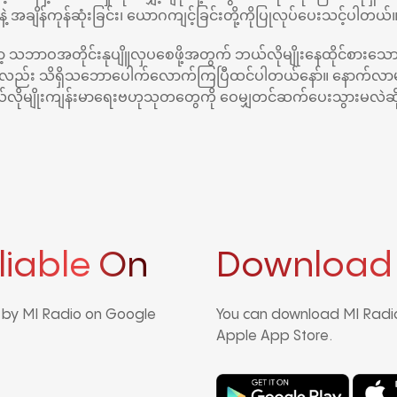
နဲ့ အချိန်ကုန်ဆုံးခြင်း၊ ယောဂကျင့်ခြင်းတို့ကိုပြုလုပ်ပေးသင့်ပါတယ်
့ သဘာဝအတိုင်းနုပျိူလှပစေဖို့အတွက် ဘယ်လိုမျိုးနေထိုင်စားသေ
ို့လည်း သိရှိသဘောပေါက်လောက်ကြပြီထင်ပါတယ်နော်။ နောက်လာမ
ိုမျိုးကျန်းမာရေးဗဟုသုတတွေကို ဝေမျှတင်ဆက်ပေးသွားမလဲဆိုတ
liable On
Download
d by MI Radio on Google
You can download MI Radio
Apple App Store.