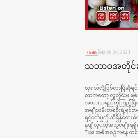
March 20, 2023
Health
သဘာဝအတိုင်းနုပ
လူရယ်လို့ဖြစ်လာပြီဆိုရင
တာကတော့ လူတိုင်းမဖြစ်ချ
အသားအရည်ကိုကြည့်ပြီး
အမျိုသမီးတစ်ဦးရဲ့ရင်ဘ
ရင့်ရော်မှုကို သိရှိနိုင်
နုပျိုလှပတဲ့အသွင်မျိုးရ
Tips အစီအစဉ်ကနေ တင