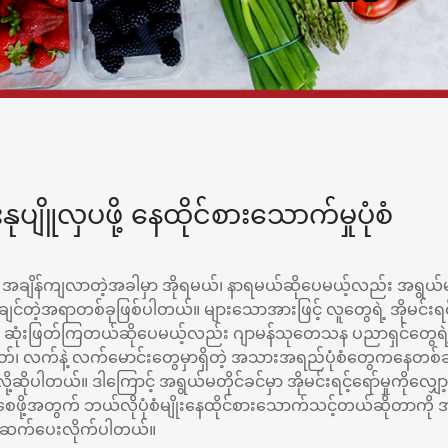
ျိူလှပဖို့ နေထိုင်စားသောက်မှုပုံစံ
် အချိန်ကျလာတဲ့အခါမှာ အိုရမယ်၊ နာရမယ်ဆိုပေမယ့်လည်း အရွယ်မတို
င်တဲ့အရာတစ်ခုဖြစ်ပါတယ်။ များသောအားဖြင့် လူတွေရဲ့ အိုမင်းရင့်ရော
 ဆုံးဖြတ်ကြတယ်ဆိုပေမယ့်လည်း ဂျာမန်သုတေသန ပညာရှင်တွေရဲ့ 
တ်၊ လက်နဲ့ လက်မောင်းတွေမှာရှိတဲ့ အသားအရည်ပုံစံတွေကနေတစ
တယ်လို့ဆိုပါတယ်။ ဒါကြောင့် အရွယ်မတိုင်ခင်မှာ အိုမင်းရင့်ရော်မှုကိုလျ
ရှိစေဖို့အတွက် ဘယ်လိုပုံစံမျိုးနေထိုင်စားသောက်သင့်တယ်ဆိုတာကို
်ဆက်ပေးလိုက်ပါတယ်။