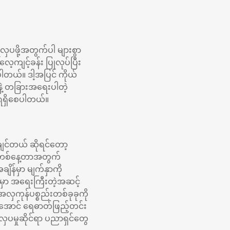
လှပဖို့အတွက်ပါ များစွာ
ကျင့်ခန်း ပြုလုပ်ပြီး
ိရပါတယ်။ ဒါ့အပြင် ကိုယ်
နဲ့ တခြားအရေးပါတဲ့
ုရရှိစေပါတယ်။
်ချင်တယ် ဆိုရင်တော့
။ တစ်နေ့တာအတွက်
ိန်မှာ မျက်နှာကို
မှာ အရေးကြီးတဲ့အဆင့်
လှကုန်ပစ္စည်းတစ်ခုခုကို
ိအောင် ရေဓာတ်ဖြည့်တင်း
ပမှုဆိုင်ရာ ပညာရှင်တွေ