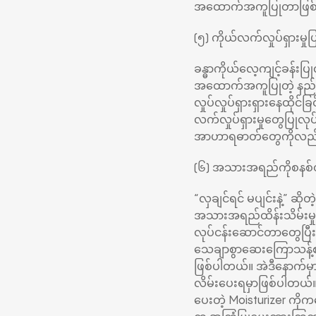
အထောက်အကူပြုတာဖြစ
(၅) ကိုယ်လက်လှုပ်ရှားမှုပ
ခန္ဓာကိုယ်လေ့ကျင့်ခန်းပ
အထောက်အကူပြုတဲ့ နည်းလမ
လှုပ်လှုပ်ရှားရှားနေထိုင်
လက်လှုပ်ရှားမှုတွေပြုလု
အာဟာရဓာတ်တွေကိုလည်း ခန
(၆) အသားအရည်ကိုစနစ်တ
“လှချင်ရင် မပျင်းနဲ့” ဆ
အသားအရည်ထိန်းသိမ်းမှု
လုပ်ငန်းဆောင်တာတွေပြီးစ
သေချာစွာဆေးကြောသန့်စင
ဖြစ်ပါတယ်။ အဲဒီနောက်မှ
လိမ်းပေးရမှာဖြစ်ပါတယ်။
ပေးတဲ့ Moisturizer ကိ