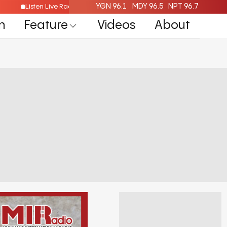
YGN 96.1
MDY 96.5
NPT 96.7
re
Listen Live Radio Here
n
Feature
Videos
About