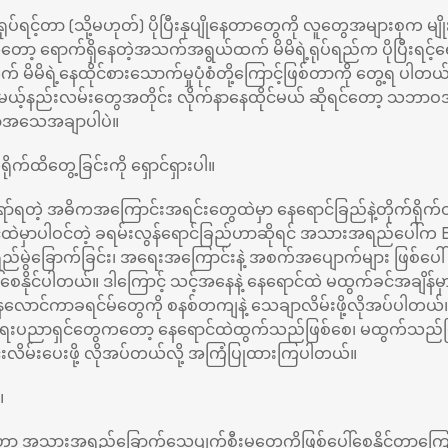
ုပ်ရင့်တာ (သို့မဟုတ်) ပိုပြီးနုပျိုနေတာတွေကို လူတွေအများစုက မျိုး
ရောက်ရှိနေတဲ့အသက်အရွယ်ထက် မိမိရဲ့ရုပ်ရည်က ပိုပြီးရင့်ရ
ထက် မိမိရဲ့နေထိုင်စားသောက်မှုပုံစံတို့ကြောင့်ဖြစ်တာကို တွေ့ရ ပါတ
်နည်းလမ်းတွေအတိုင်း လိုက်နာနေထိုင်မယ် ဆိုရင်တော့ သဘာဝအတိ
င်မှာအသေအချာပါပဲ။
ရိုက်ထိတွေ့ခြင်းကို ရှောင်ရှားပါ။
ာ်ရတဲ့ အဓိကအကြောင်းအရင်းတွေထဲမှာ နေရောင်ခြည်နဲ့တိုက်ရိုက်
ဲမှာပါဝင်တဲ့ ခရမ်းလွန်ရောင်ခြည်ဟာဆိုရင် အသားအရည်ပေါ်က Elas
ွဲခြောက်ခြင်း၊ အရေးအကြောင်းနဲ့ အစက်အပျောက်များ ဖြစ်ပေါ
ေါ်စေနိုင်ပါတယ်။ ဒါကြောင့် သင့်အနေနဲ့ နေရောင်ထဲ မထွက်ခင်အချိန်မ
ေလောင်ကာခရင်မ်တွေကို စနစ်တကျနဲ့ သေချာလိမ်းဖို့လိုအပ်ပါတ
ာရေးပညာရှင်တွေကတော့ နေရောင်ထဲထွက်သည်ဖြစ်စေ၊ မထွက်သည်
ိုင်းလိမ်းပေးဖို့ လိုအပ်တယ်လို့ အကြံပြုထားကြပါတယ်။
။
ာ အသားအရည်ခြောက်သွေ့ပျက်စီးမှုတွေကိုဖြစ်ပေါ်စေနိုင်တာကြောင့်