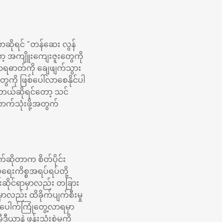
ာဆိုရင် “တန်ဆေး လွန်
ာ့ အကျိူးကျေးဇူးတွေကို
ဟာရဓာတ်ကို ချေဖျက်သွား
ကို ဖြစ်ပေါ်လာစေနိုင်ပါ
းနေတယ်ဆိုရင်တော့ သင်
ာက်သုံးဖို့အတွက်
က်ဆိုတာက စိတ်ပိုင်း
ုရေးကိစ္စအရပ်ရပ်တို့
ုင်းဆိုင်ရာမှာလည်း တခြား
ည်း ထိခိုက်ပျက်စီးမှု
ာပေါက်ကြုံတွေ့လာရမှာ
ာနဲ့ ဖုန်းသုံးစွဲမှုကို