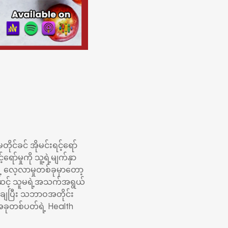
င်ခင် အိုမင်းရင့်ရော်
်မှုကို သူ့ရဲ့မျက်နှာ
လေ့လာမှုတစ်ခုမှာတော့
်ဆင့် သူမရဲ့အသက်အရွယ်
ှော့ချပြီး သဘာဝအတိုင်း
 အခုတစ်ပတ်ရဲ့ Health