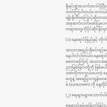
ရှိရင်းစွဲအသက်ထက်ပိုပြီးရ
တတ်ကြပါတယ်။ တကယ်တော့ 
မျိုးရိုးဗီဇကြောင့်ဆိုတာ
အခုဆက်လက်ဖော်ပြပေးမယ့
တရားတွေကိုပိုင်ဆိုင်နို
(၁) နေရောင်ခြည်နှင့် တိုက်
အသားအရည်အိုမင်းရင့်ရေ
နေပါဝင်ပါတယ်။ နေရောင်ထ
စေတာကြောင့် အသားအရည်မ
ညာဖြစ်ခြင်းတို့ကို ဖြစ်ပ
ဒဏ်ကိုကာကွယ်ပေးတဲ့ န
တွေနဲ့ အရေပြားကျန်းမ
မ် (sunscreen) ကို နေ့တ
(၂) ရေများများသောက်ပါ
ရေဓာတ်ခမ်းခြောက်ခြင်းဟ