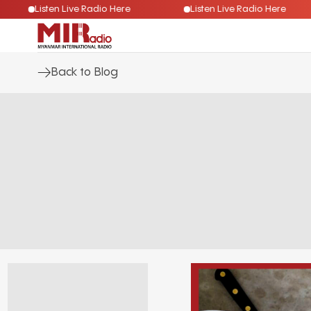
re
Listen Live Radio Here
Listen Live Radio He
Back to Blog