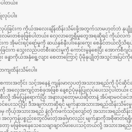
်ပါတယ်။
ြုလုပ်ပါ။
ြုလုပ်ခြင်းက ကိုယ်အလေးချိန်ထိန်းသိမ်းဖို့အတွက်သာမဟုတ်ဘဲ နုပျိုု
်းတစ်ခုဖြစ်ပါတယ်။ လေ့လာတွေ့ရှိမှုတွေအရဆိုရင် ကိုယ်လက် လေ့
ခြင်းက အိုမင်းရင့်ရော်မှုကို ဆယ်နှစ်နီးပါးနှေးကွေး စေနိုင်တယ်လို့သ
ပ်ခြင်းက သွေးလည်ပတ်စီးဆင်းမှုကို ကောင်းမွန်စေပြီး အောက်စီဂျင်
္ဓာကိုယ်အနှံရွေ့လျား စေတာကြောင့် ပိုမိုနုပျိုတဲ့အသွင်အပြင်ကိ
ကျထိန်းသိမ်းပါ။
ိုတဲ့စကားအတိုင်း သင့်အနေနဲ့ ကျန်းမာလှပတဲ့အသားအရည်ကို ပိုင်ဆိုင
ကို အလေ့အကျင့်တစ်ခုအဖြစ် နေ့စဉ်ပုံမှန်ပြုလုပ်ပေးသင့်ပါတယ်
ီးလို့ အိမ်ပြန်ရောက်ပြီး အနားယူတော့မယ်ဆိုတာနဲ့ အိပ်ရာမဝင်ခင်အချ
်ပေးသင့်ပြီး ဒီအချက်ဟာဆိုရင် မျက်နှာအသားအရည်ထိန်းသိမ်းမှု
ာမှ ကိုယ့်အသားအရည် နဲ့လိုက်ဖက်သင့်လျော်တဲ့ အသားအရည်ထိန်းအ
 အလှကုန်ပစ္စည်းတွေလိမ်းတဲ့အခါမှာလည်း မျက်နှာကိုအစိုဓာတ်ရရှ
ုကတော့ မဖြစ်မနေသေသေချာချာလိမ်းပေးသင့်တယ်လို့ အသားအရည်လှ