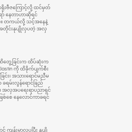
ရိုးဗီဇကြောင့်လို့ ထင်မှတ်
ော် နေတာဟာဆိုရင်
ယ်။ တကယ်လို့ သင့်အနေနဲ့
ုင်းနုပျိုလှပတဲ့ အလှ
ထိတွေ့ခြင်းက ထိပ်ဆုံးက
tin ကို ထိခိုက်ပျက်စီး
်ခြင်း၊ အသားရောင်မညီမ
ှာ ခရမ်းလွန်ရောင်ခြည်
ယ်။ အလှအပရေးရာပညာရှင်
ဖြစ်စေ နေလောင်ကာခရင်
 ကျန်းမာလှပပြီး နုပျို