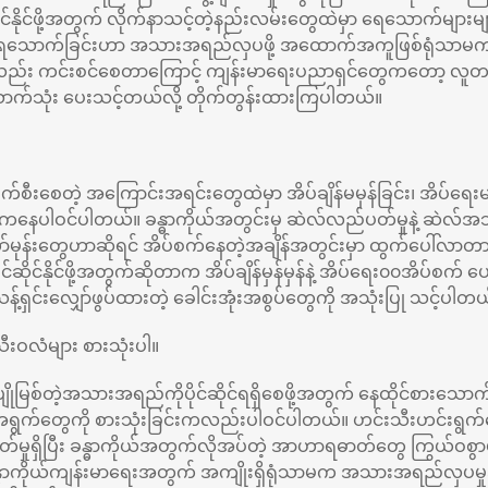
ုင်နိုင်ဖို့အတွက် လိုက်နာသင့်တဲ့နည်းလမ်းတွေထဲမှာ ရေသောက်များ
သောက်ခြင်းဟာ အသားအရည်လှပဖို့ အထောက်အကူဖြစ်ရုံသာမက ခန
်း ကင်းစင်စေတာကြောင့် ကျန်းမာရေးပညာရှင်တွေကတော့ လူတ
ောက်သုံး ပေးသင့်တယ်လို့ တိုက်တွန်းထားကြပါတယ်။
စီးစေတဲ့ အကြောင်းအရင်းတွေထဲမှာ အိပ်ချိန်မမှန်ခြင်း၊ အိပ်ရေ
ေပါဝင်ပါတယ်။ ခန္ဓာကိုယ်အတွင်းမှ ဆဲလ်လည်ပတ်မှုနဲ့ ဆဲလ်အသစ်
ုန်းတွေဟာဆိုရင် အိပ်စက်နေတဲ့အချိန်အတွင်းမှာ ထွက်ပေါ်လာတာကြေ
ိုင်နိုင်ဖို့အတွက်ဆိုတာက အိပ်ချိန်မှန်မှန်နဲ့ အိပ်ရေး၀၀အိပ်စက် ပေ
ရှင်းလျှော်ဖွပ်ထားတဲ့ ခေါင်းအုံးအစွပ်တွေကို အသုံးပြု သင့်ပါတယ
ီးဝလံများ စားသုံးပါ။
ုမြစ်တဲ့အသားအရည်ကိုပိုင်ဆိုင်ရရှိစေဖို့အတွက် နေထိုင်စားသောက်သ
ရွက်တွေကို စားသုံးခြင်းကလည်းပါဝင်ပါတယ်။ ဟင်းသီးဟင်းရွက်တ
ွှတ်မှုရှိပြီး ခန္ဓာကိုယ်အတွက်လိုအပ်တဲ့ အာဟာရဓာတ်တွေ ကြွယ်ဝစွ
 ခန္ဓာကိုယ်ကျန်းမာရေးအတွက် အကျိုးရှိရုံသာမက အသားအရည်လှပမှ