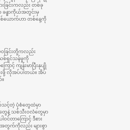
များခြင်းကလည်း တစ်ခု
္ဓာကိုယ်အတွင်းမှ
စ်ယောက်ဟာ တစ်နေ့ကို
းမဝခြင်းတို့ကလည်း
ရှင်သန်မှုကို
ာင့် ကျန်းမာပြီးနုပျို
းဖို့ လိုအပ်ပါတယ်။ အိပ်
်။
င့်တဲ့ ပုံစံတွေထဲမှာ
ွေနဲ့ သစ်သီးဝလံတွေမှာ
ာပါဝင်တာကြောင့် ဒီစား
ုအတွက်ကိုလည်း များစွာ