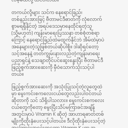
လိမ့်မယ်လို့ ထင်ပါတယ်။
တကယ်လို့များ သင်က နေရောင်ခြည်၊
တစ်နည်းအားဖြင့် ဗီတာမင်ဒီဓာတ်ကို လုံလောက်
စွာမရရှိနိုင်တဲ့ အရပ်ဒေသမှာနေထိုင်ရတဲ့သူ
(သို့မဟုတ်) ကျန်းမာရေးပြဿနာ တစ်စုံတစ်ရာ
ကြောင့် နေရောင်ခြည်ထဲမထွက်နိုင်ဘဲ အိမ်ထဲမှာပဲ
အနေများတဲ့သူဖြစ်တယ်ဆိုပါစို့။ ဒါဆိုရင်တော့
သင့်အနေနဲ့ တတ်ကျွမ်းနားလည်တဲ့ကျန်းမာရေး
ပညာရှင်နဲ့ သေချာတိုင်ပင်ဆွေးနွေးပြီး ဗီတာမင်ဒီ
ဖြည့်စွက်အားဆေးကို မှီဝဲသောက်သုံးသင့်ပါ
တယ်။
ဖြည့်စွက်အားဆေးကို အသုံးပြုသင့်တဲ့လူတွေထဲ
မှာ မွေးကင်းစကလေးငယ်တွေလည်းပါဝင်တယ်
ဆိုတာကို သင် သိရှိပါသလား။ မွေးကင်းစကလေး
ငယ်တွေကိုတော့ မွေးပြီးသိပ်မကြာခင်အချိန်
အတွင်းမှာပဲ Vitamin K ဆိုတဲ့ အာဟာရဓာတ်တစ်
မျိုးကိုထိုးနှံပေးသင့်ပါတယ်။ ဒီလိုထိုးနှံပေးသင့်တဲ့