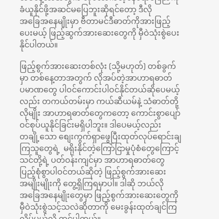
ခံယူနိုင်ဖို့အဆင်မပြေဘူးဆိုရင်တော့ ဒီလို
အခြေအနေမျိုးမှာ ဗီတာမင်ဒီဓာတ်ကိုအားဖြည့်
ပေးမယ့် ဖြည့်ဆွက်အားဆေးတွေကို မှီဝဲသုံးစွဲပေး
နိုင်ပါတယ်။
ဖြည့်စွက်အားဆေးတစ်လုံး (သို့မဟုတ်) တစ်ခွက်
မှာ တစ်နေ့တာအတွက် လိုအပ်တဲ့အာဟာရဓာတ်
ပမာဏတွေ ပါဝင်ကောင်းပါဝင်နိုင်တယ်ဆိုပေမယ့်
လည်း တကယ်တမ်းမှာ ကယ်ဆီယမ်နဲ့ သံဓာတ်တို့
လိုမျိုး အာဟာရဓာတ်တွေကတော့ ကောင်းစွာပျော်
ဝင်စုပ်ယူနိုင်ခြင်းမရှိပါဘူး။ ဒါပေမယ့်လည်း
တချို့သော စျေးကွက်ရှာဖွေပြီးထုတ်လုပ်ရောင်းချ
ကြသူတွေရဲ့ မရိုးနိုင်တဲ့ကြော်ငြာမှုပုံစံတွေကြောင့်
သင်တို့ရဲ့ ပတ်ဝန်းကျင်မှာ အာဟာရဓာတ်တွေ
ပြည့်စုံစွာပါဝင်တယ်ဆိုတဲ့ ဖြည့်စွက်အားဆေး
အမျိုးမျိုးကို တွေ့ရှိကြရမှာပါ။ ဒါဆို ဘယ်လို
အခြေအနေမျိုးတွေမှာ ဖြည့်စွက်အားဆေးတွေကို
မှီဝဲသုံးစွဲသင့်သလဲဆိုတာကို မေးခွန်းထုတ်ချင်ကြ