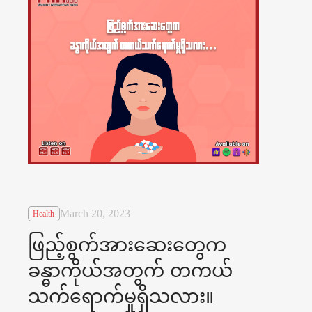
March 20, 2023
Health
ဖြည့်စွက်အားဆေးတွေက
ခန္ဓာကိုယ်အတွက် တကယ်
သက်ရောက်မှုရှိသလား။