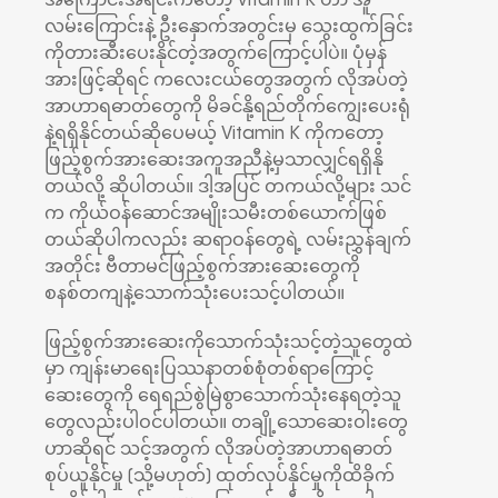
အကြောင်းအရင်းကတော့ Vitamin K ဟာ အူ
လမ်းကြောင်းနဲ့ ဦးနှောက်အတွင်းမှ သွေးထွက်ခြင်း
ကိုတားဆီးပေးနိုင်တဲ့အတွက်ကြောင့်ပါပဲ။ ပုံမှန်
အားဖြင့်ဆိုရင် ကလေးငယ်တွေအတွက် လိုအပ်တဲ့
အာဟာရဓာတ်တွေကို မိခင်နို့ရည်တိုက်ကျွေးပေးရုံ
နဲ့ရရှိနိုင်တယ်ဆိုပေမယ့် Vitamin K ကိုကတော့
ဖြည့်စွက်အားဆေးအကူအညီနဲ့မှသာလျှင်ရရှိနို
တယ်လို့ ဆိုပါတယ်။ ဒါ့အပြင် တကယ်လို့များ သင်
က ကိုယ်ဝန်ဆောင်အမျိုးသမီးတစ်ယောက်ဖြစ်
တယ်ဆိုပါကလည်း ဆရာဝန်တွေရဲ့ လမ်းညွှန်ချက်
အတိုင်း ဗီတာမင်ဖြည့်စွက်အားဆေးတွေကို
စနစ်တကျနဲ့သောက်သုံးပေးသင့်ပါတယ်။
ဖြည့်စွက်အားဆေးကိုသောက်သုံးသင့်တဲ့သူတွေထဲ
မှာ ကျန်းမာရေးပြဿနာတစ်စုံတစ်ရာကြောင့်
ဆေးတွေကို ရေရည်စွဲမြဲစွာသောက်သုံးနေရတဲ့သူ
တွေလည်းပါဝင်ပါတယ်။ တချို့သောဆေးဝါးတွေ
ဟာဆိုရင် သင့်အတွက် လိုအပ်တဲ့အာဟာရဓာတ်
စုပ်ယူနိုင်မှု (သို့မဟုတ်) ထုတ်လုပ်နိုင်မှုကိုထိခိုက်