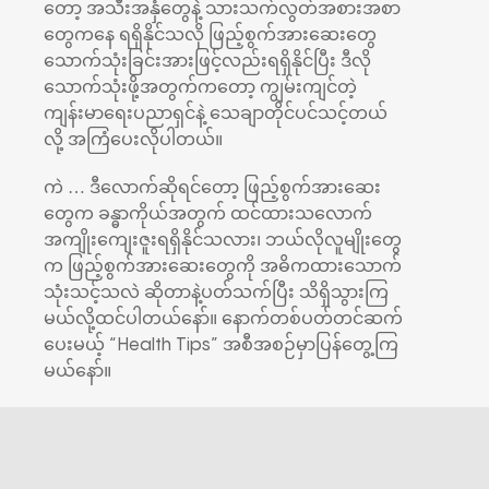
တော့ အသီးအနှံတွေနဲ့ သားသက်လွတ်အစားအစာ
တွေကနေ ရရှိနိုင်သလို ဖြည့်စွက်အားဆေးတွေ
သောက်သုံးခြင်းအားဖြင့်လည်းရရှိနိုင်ပြီး ဒီလို
သောက်သုံးဖို့အတွက်ကတော့ ကျွမ်းကျင်တဲ့
ကျန်းမာရေးပညာရှင်နဲ့ သေချာတိုင်ပင်သင့်တယ်
လို့ အကြံပေးလိုပါတယ်။
ကဲ … ဒီလောက်ဆိုရင်တော့ ဖြည့်စွက်အားဆေး
တွေက ခန္ဓာကိုယ်အတွက် ထင်ထားသလောက်
အကျိုးကျေးဇူးရရှိနိုင်သလား၊ ဘယ်လိုလူမျိုးတွေ
က ဖြည့်စွက်အားဆေးတွေကို အဓိကထားသောက်
သုံးသင့်သလဲ ဆိုတာနဲ့ပတ်သက်ပြီး သိရှိသွားကြ
မယ်လို့ထင်ပါတယ်နော်။ နောက်တစ်ပတ်တင်ဆက်
ပေးမယ့် “Health Tips” အစီအစဉ်မှာပြန်တွေ့ကြ
မယ်နော်။