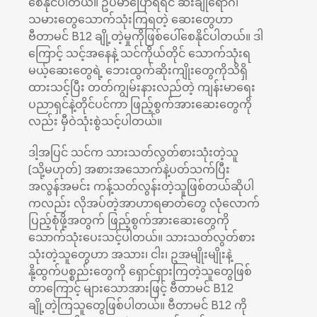
စေနိုင်ပါတယ်။ ဥပမာပြောရရင် ဆီးချိုရောဂါ
သမားတွေသောက်သုံးကြရတဲ့ ဆေးတွေဟာ
ဗီတာမင် B12 ချို့တဲ့မှုကိုဖြစ်ပေါ်စေနိုင်ပါတယ်။ ဒါ
ကြောင့် သင့်အနေနဲ့ သင်ကိုယ်တိုင် သောက်သုံးရ
မယ့်ဆေးတွေရဲ့ ဘေးထွက်ဆိုးကျိုးတွေကိုသိရှိ
ထားသင့်ပြီး တတ်ကျွမ်းနားလည်တဲ့ ကျန်းမာရေး
ပညာရှင်နဲ့တိုင်ပင်ကာ ဖြည့်စွက်အားဆေးတွေကို
လည်း မှီဝဲသုံးစွဲသင့်ပါတယ်။
ဒါ့အပြင် သင်က သားသတ်လွတ်စားသုံးတဲ့သူ
(သို့မဟုတ်) အစားအသောက်နဲ့ပတ်သက်ပြီး
အလွန်အမင်း ကန့်သတ်လွန်းတဲ့သူဖြစ်တယ်ဆိုပါ
ကလည်း လိုအပ်တဲ့အာဟာရဓာတ်တွေ လုံလောက်
ပြည့်စုံဖို့အတွက် ဖြည့်စွက်အားဆေးတွေကို
သောက်သုံးပေးသင့်ပါတယ်။ သားသတ်လွတ်စား
သုံးတဲ့သူတွေဟာ အသား၊ ငါး၊ ဥအမျိုးမျိုးနဲ့
နို့ထွက်ပစ္စည်းတွေကို ရှောင်ရှားကြတဲ့သူတွေဖြစ်
တာကြောင့် များသောအားဖြင့် ဗီတာမင် B12
ချို့တဲ့ကြသူတွေဖြစ်ပါတယ်။ ဗီတာမင် B12 ကို