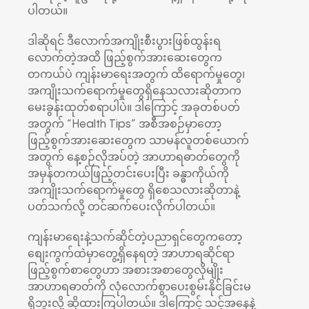
ပါတယ်။
ဒါဆိုရင် ဒီလောက်အကျိုးစီးပွားဖြစ်ထွန်းရ
လောက်တဲ့အထိ ဖြည့်စွက်အားဆေးတွေက
တကယ်ပဲ ကျန်းမာရေးအတွက် ထိရောက်မှုတွေ၊
အကျိုးသက်ရောက်မှုတွေရှိနေသလားဆိုတာက
မေးခွန်းထုတ်စရာပါပဲ။ ဒါကြောင့် အခုတစ်ပတ်
အတွက် “Health Tips” အစီအစဉ်မှာတော့
ဖြည့်စွက်အားဆေးတွေက သာမန်လူတစ်ယောက်
အတွက် နေ့စဉ်လိုအပ်တဲ့ အာဟာရဓာတ်တွေကို
အမှန်တကယ်ဖြည့်တင်းပေးပြီး ခန္ဓာကိုယ်ကို
အကျိုးသက်ရောက်မှုတွေ ရှိစေသလားဆိုတာနဲ့
ပတ်သက်လို့ တင်ဆက်ပေးလိုက်ပါတယ်။
ကျန်းမာရေးနဲ့သက်ဆိုင်တဲ့ပညာရှင်တွေကတော့
စျေးကွက်ထဲမှာတွေ့ရှိနေရတဲ့ အာဟာရဆိုင်ရာ
ဖြည့်စွက်စာတွေဟာ အစားအစာတွေလိုမျိုး
အာဟာရဓာတ်ကို လုံလောက်စွာပေးစွမ်းနိုင်ခြင်းမ
ရှိဘူးလို့ ဆိုထားကြပါတယ်။ ဒါကြောင့် သင့်အနေနဲ့