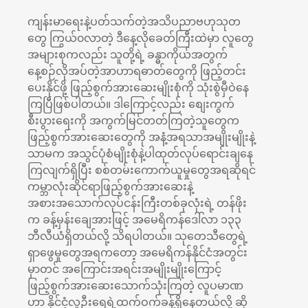
ကျန်းမာရေးနဲ့ပတ်သက်တဲ့အသိပညာဗဟုသုတ
တွေ ကြွယ်၀လာတဲ့ ဒီနေ့လိုခေတ်ကြီးထဲမှာ လူတွေ
အများစုကလည်း သူတို့ရဲ့ ခန္ဓာကိုယ်အတွက်
နေ့စဉ်လိုအပ်တဲ့အာဟာရဓာတ်တွေကို ဖြည့်တင်း
ပေးနိုင်ဖို့ ဖြည့်စွက်အားဆေးမျိုးစုံကို သုံးစွဲမှီဝဲနေ
ကြပြီဖြစ်ပါတယ်။ ဒါကြောင့်လည်း စျေးကွက်
စီးပွားရေးကို အကွက်မြင်တတ်ကြတဲ့သူတွေက
ဖြည့်စွက်အားဆေးတွေကို အနံ့အရသာအမျိုးမျိုးနဲ့
သာမက အသွင်ပုံစံမျိုးစုံနဲ့ပါထုတ်လုပ်ရောင်းချနေ
ကြလျက်ရှိပြီး စစ်တမ်းကောက်ယူမှုတွေအရဆိုရင်
ကမ္ဘာလုံးဆိုင်ရာဖြည့်စွက်အားဆေးနဲ့
အစားအသောက်လုပ်ငန်းကြီးတစ်ခုလုံးရဲ့ တန်ဖိုး
က ခန့်မှန်းချေအားဖြင့် အမေရိကန်ဒေါ်လာ ၁၃၃
ဘီလီယံရှိတယ်လို့ သိရပါတယ်။ သုတေသီတွေရဲ့
ရှာဖွေမှုတွေအရကတော့ အမေရိကန်နိုင်ငံအတွင်း
မှာတင် အကြောင်းအရင်းအမျိုးမျိုးကြောင့်
ဖြည့်စွက်အားဆေးသောက်သုံးကြတဲ့ လူပမာဏ
ဟာ နိုင်ငံ့လူဦးရေရဲ့ထက်ဝက်ခန့်ရှိနေတယ်လို့ ဆို